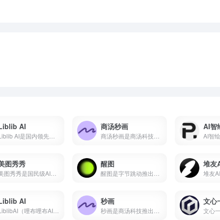
Liblib AI
商汤秒画
AI智
Liblib AI是国内领先的AI图像创作平台与模型分享社区，基于Stable Diffusion技术，支持文生图、图生图、LoRA模型训练、ControlNet控制。本文详解Liblib AI使用方法、免费额度、模型下载及与吐司AI、堆友AI对比。
商汤秒画是商汤科技推出的免费AI绘画平台，支持文生图、图生图、ControlNet精准控制及LoRA模型训练。
美图秀秀
醒图
堆友A
美图秀秀是国民级AI修图软件，支持AI绘画、智能抠图、人像美容、证件照制作、去水印、拼图等功能。
醒图是字节跳动推出的免费AI修图软件，支持一键美颜、智能抠图、AI消除、AI扩图、滤镜调色、拼图等功能。
Liblib AI
秒画
文心
LiblibAI（哩布哩布AI）是一站式AI创作平台与模型分享社区，集成文生图、图生图、视频生成和模型训练等核心功能。平台收录超10万种模型资源，云端调用无需本地显卡，覆盖设计、游戏开发、电商内容等多个创作场景。
秒画是商汤科技推出的专业AI图像创作平台，支持文生图、图生图及LoRA训练，最高6K输出。每日免费，网页/移动端通用。