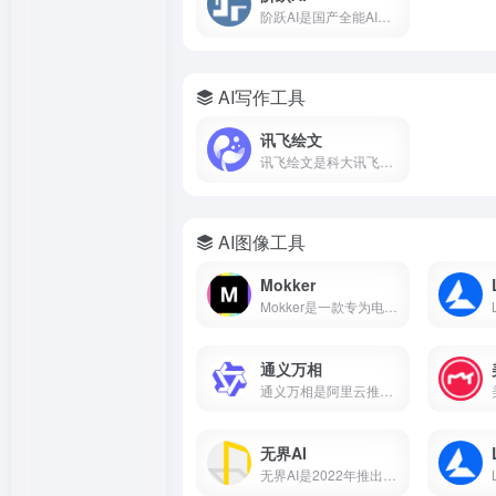
阶跃AI是国产全能AI平台，核心产品小跃桌面伙伴支持全局记忆、跨软件自动化办公。完全免费，Windows/Mac双端通用。
AI写作工具
讯飞绘文
讯飞绘文是科大讯飞推出的AI智能创作平台，支持选题、写作、配图、排版、发布全流程。5分钟生成通用稿件，深度稿件效率翻番。
AI图像工具
Mokker
Mokker是一款专为电商设计的AI产品摄影工具，支持一键抠图、AI换背景、批量生成电商主图、100+行业模板。本文详解Mokker使用方法、免费额度、价格收费及与remove.bg、PhotoRoom对比。
通义万相
通义万相是阿里云推出的AI视觉创作平台，支持文生图、图生图、文生视频、图生视频，深度中文理解，可生成带中文的图片和视频，附下载入口、功能详解、价格计费、使用教程，对比Midjourney差异，适合设计师、自媒体、电商用户。
无界AI
无界AI是2022年推出的国产AI绘画平台，支持文生图、图生图、视频生成等功能，内置231+种国风艺术风格模型。本文从无界AI是什么、核心功能、保姆级使用教程、平台横向对比到优缺点分析，带你从零入门这款最懂中国风的AIGC创作工具。