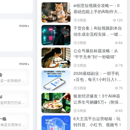
ai创意短视频全攻略一：0
基础也能上手的AI制作大橘
猫做饭视频
3周前
120
more+
干货合集｜AI短视频剧本自
动生成全流程实操，一键搞
定脚本+镜头+提示词！
2周前
84
公众号爆款标题攻略：从
“平平无奇”到“一秒吸睛”
more+
3周前
79
2026最稳副业：一部手机
绘
+豆包，每天1小时日入100
AI智绘是一款智能作画软件，支持照片变漫画、老照片修复、黑白照片上色、AI抠图、证件照制作等功能。
元
3周前
76
银发经济爆发！3个AI神器
I
让养生号躺赚5万+（附保姆
堆友AI是阿里巴巴设计团队推出的AI设计平台，集AI绘画、3D素材、电商设计工具于一体，支持免费商用。本文详解堆友AI官网入口、AI反应堆使用方法、堆豆获取攻略及核心功能评测。
级教程）
3周前
65
6大主流平台运营秘籍：玩
一格
转抖音、小红书、视频号！
文心一格是百度推出的AI绘画平台，支持中文提示词生成国风、动漫、写实等风格图片。本文详解文心一格官网入口、使用方法、会员价格及与Midjourney对比，助你快速上手AI绘画。