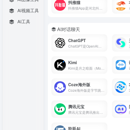
抖推猫
抖推猫App是河北抖推猫网络科技服务有限公司研发的短视频流量提现软件，支持小程序挂载、口令推广、商品分销、短剧推广、任务联盟等多种变现方式。
AI视频工具
AI工具
AI对话聊天
ChatGPT
ChatGPT是OpenAI开发的AI对话平台，搜常用的ai工具有哪些基本每次都在前列，属于比较好用的ai工具第一梯队。
Kimi
Kimi是月之暗面（Moonshot AI）推出的AI智能助手，主打超长文本处理能力，支持20万字上下文、多格式文件上传、AI写作、知识问答等功能，核心功能免费开放。本文带你了解Kimi的核心能力、真实使用场景和适合人群，帮你判断它值不值得下载。
Coze海外版
Coze海外版是字节跳动推出的AI智能体开发平台，支持免费使用GPT-4o、GPT-4 Turbo、Gemini 1.5 Pro等顶尖大模型，内置60+款插件，支持可视化工作流和知识库搭建，可一键发布到Discord、Telegram等平台。
腾讯元宝
腾讯元宝是腾讯推出的一款全能AI助手，支持双模型切换、文档解析、AI写作与绘画、元宝派AI社交等功能。
阶跃AI