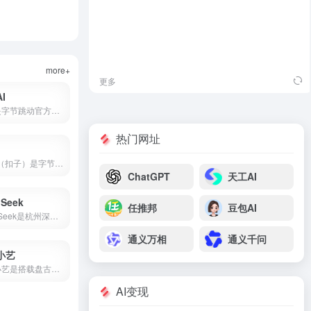
more+
更多
I
豆包是字节跳动官方推出的国产AI大模型对话产品，也是2026年最受欢迎的免费AI智能助手之一。集成了自然语言处理、知识问答、AI写作、语言翻译、文本摘要、情感分析等核心能力，覆盖学习、工作、生活全场景。
热门网址
Coze（扣子）是字节跳动推出的零代码AI智能体开发平台，支持可视化工作流、知识库搭建、插件生态，可一键发布到豆包、飞书、微信等多个平台。
ChatGPT
天工AI
Seek
任推邦
豆包AI
DeepSeek是杭州深度求索推出的国产开源AI大模型，由梁文锋（幻方量化创始人）于2023年创立。2025年1月DeepSeek-R1发布后引爆全球，App上线即登顶苹果应用商店。2026年4月DeepSeek-V4开源并全面适配华为昇腾，成为首个国产芯片全栈部署的大模型。
通义万相
通义千问
小艺
华为小艺是搭载盘古与DeepSeek双大模型的系统级AI助手，支持点外卖、管全屋、写报告、讲方言，已融入2亿用户生活。
AI变现