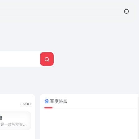
百度热点
more+
猫
创作猫是一款智能短视频创作平台，提供海量剧本、智能提词、AI场次识别、角色分析、数据监控等功能，支持短视频变现，零门槛上手。