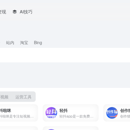
变现
AI技巧
e
站内
淘宝
Bing
短视频
运营工具
抖啦咪
轻抖
创作
抖啦咪是专注短视频流量变现的服务平台，聚合短剧、小说推文、网盘拉新、抖音小游戏等推广项目，零门槛入驻，收益稳定结算快，新手也能快速上手。
轻抖app是一款免费短视频创作工具，提供去水印、文案提取、违禁词检测、数据监控、达人榜单等功能，支持短视频流量变现，零门槛上手。