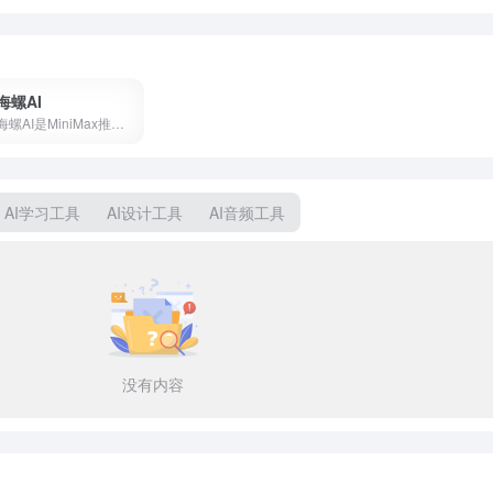
海螺AI
海螺AI是MiniMax推出的AI视频创作平台，支持文字生成视频、图生视频和语音克隆，月活超2000万，写段话就能出大片。
AI学习工具
AI设计工具
AI音频工具
没有内容