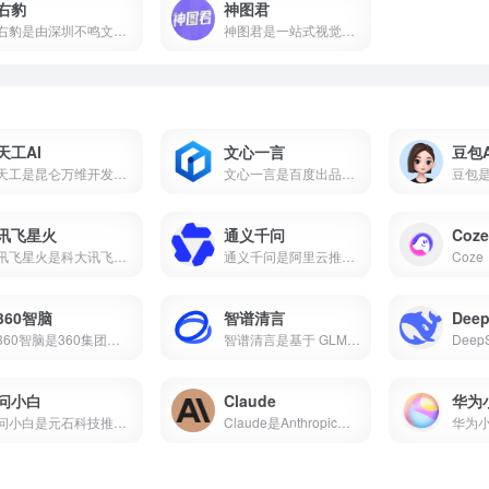
右豹
神图君
右豹是由深圳不鸣文化科技打造的短视频创作与推广一站式平台。集成AI智能剪辑、海量视频素材、小说推文/短剧变现、数据分析等功能。无论是新手还是专业创作者，都能借助右豹快速制作爆款视频并实现收益。
神图君是一站式视觉内容创作与变现平台。集成海量高清壁纸/头像素材库、图文智能生成、短视频变现和趣味小游戏等功能。无论你是想美化手机桌面，还是通过短视频创作获得副业收益，神图君都能提供从素材到变现的全链路支持。
天工AI
文心一言
豆包A
天工是昆仑万维开发的国产AI助手，支持AI搜索、对话写作、PPT生成、代码、图片等，搜常用的ai工具有哪些经常被推荐为国产AI之光，也是ai工具排名前十名里的常客。
文心一言是百度出品的国产大语言模型，搜常用的ai工具有哪些它基本绕不开，中文理解能力在国产AI里属于第一梯队，也是ai工具排名前十名里的常驻选手。
讯飞星火
通义千问
Coze
讯飞星火是科大讯飞推出的国产AI大模型，支持数学推理、代码生成、语音交互、AI写作、多模态等核心能力，2026年星火X2对标国际顶尖水平。本文介绍讯飞星火的真实能力、适用场景和适合人群，帮你判断这款AI智能助手值不值得下载。
通义千问是阿里云推出的国产AI大模型，支持AI对话、代码生成、数学推理、多模态理解、长文本处理等核心能力，Qwen2.5开源版性能对标国际顶尖水平。
360智脑
智谱清言
Deep
360智脑是360集团自主研发的千亿参数认知型通用大模型，2023年发布4.0版本，具备文字、图像、语音、视频跨模态生成能力，是国内首个通过工信部信通院"可信AIGC大模型"认证的产品。支持AI数字人、智能客服、代码生成等十大核心能力，已全面接入360浏览器、安全卫士、搜索等全端产品。
智谱清言是基于 GLM-5 的全能 AI 助手，支持精通对话、写作与编程。为你答疑解惑，激发创意，更能理解图片与文档，提升学习与工作效率。
问小白
Claude
华为
问小白是元石科技推出的全能AI助手，1-2秒内回复，接入DeepSeek-R1满血版。小白研报自动生成行业报告，一键生成PPT，免费使用。
Claude是Anthropic推出的AI助手，以百万token上下文和全球第一的编程能力著称。支持免费使用，网页/iOS/安卓多端通用，更聪明、更可靠、不瞎编。