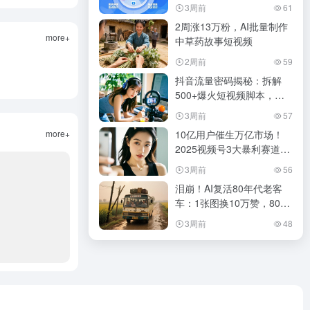
3周前
61
2周涨13万粉，AI批量制作
more+
中草药故事短视频
2周前
59
抖音流量密码揭秘：拆解
500+爆火短视频脚本，快
速打造爆款内容！
3周前
57
more+
10亿用户催生万亿市场！
2025视频号3大暴利赛道与
15条致命陷阱（附避坑手
3周前
56
册）
泪崩！AI复活80年代老客
车：1张图换10万赞，80后
集体破防
3周前
48