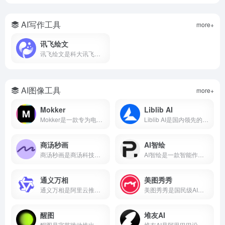
AI写作工具
more+
讯飞绘文
讯飞绘文是科大讯飞推出的AI智能创作平台，支持选题、写作、配图、排版、发布全流程。5分钟生成通用稿件，深度稿件效率翻番。
AI图像工具
more+
Mokker
Liblib AI
Mokker是一款专为电商设计的AI产品摄影工具，支持一键抠图、AI换背景、批量生成电商主图、100+行业模板。本文详解Mokker使用方法、免费额度、价格收费及与remove.bg、PhotoRoom对比。
Liblib AI是国内领先的AI图像创作平台与模型分享社区，基于Stable Diffusion技术，支持文生图、图生图、LoRA模型训练、ControlNet控制。本文详解Liblib AI使用方法、免费额度、模型下载及与吐司AI、堆友AI对比。
商汤秒画
AI智绘
商汤秒画是商汤科技推出的免费AI绘画平台，支持文生图、图生图、ControlNet精准控制及LoRA模型训练。
AI智绘是一款智能作画软件，支持照片变漫画、老照片修复、黑白照片上色、AI抠图、证件照制作等功能。
通义万相
美图秀秀
通义万相是阿里云推出的AI视觉创作平台，支持文生图、图生图、文生视频、图生视频，深度中文理解，可生成带中文的图片和视频，附下载入口、功能详解、价格计费、使用教程，对比Midjourney差异，适合设计师、自媒体、电商用户。
美图秀秀是国民级AI修图软件，支持AI绘画、智能抠图、人像美容、证件照制作、去水印、拼图等功能。
醒图
堆友AI
醒图是字节跳动推出的免费AI修图软件，支持一键美颜、智能抠图、AI消除、AI扩图、滤镜调色、拼图等功能。
堆友AI是阿里巴巴设计团队推出的AI设计平台，集AI绘画、3D素材、电商设计工具于一体，支持免费商用。本文详解堆友AI官网入口、AI反应堆使用方法、堆豆获取攻略及核心功能评测。