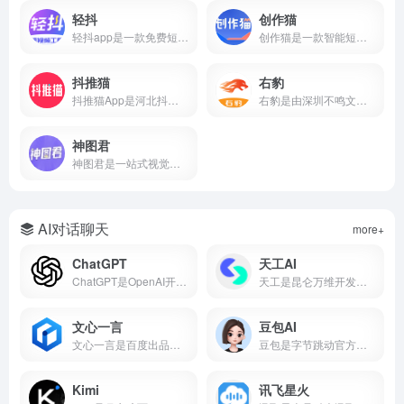
轻抖
创作猫
轻抖app是一款免费短视频创作工具，提供去水印、文案提取、违禁词检测、数据监控、达人榜单等功能，支持短视频流量变现，零门槛上手。
创作猫是一款智能短视频创作平台，提供海量剧本、智能提词、AI场次识别、角色分析、数据监控等功能，支持短视频变现，零门槛上手。
抖推猫
右豹
抖推猫App是河北抖推猫网络科技服务有限公司研发的短视频流量提现软件，支持小程序挂载、口令推广、商品分销、短剧推广、任务联盟等多种变现方式。
右豹是由深圳不鸣文化科技打造的短视频创作与推广一站式平台。集成AI智能剪辑、海量视频素材、小说推文/短剧变现、数据分析等功能。无论是新手还是专业创作者，都能借助右豹快速制作爆款视频并实现收益。
神图君
神图君是一站式视觉内容创作与变现平台。集成海量高清壁纸/头像素材库、图文智能生成、短视频变现和趣味小游戏等功能。无论你是想美化手机桌面，还是通过短视频创作获得副业收益，神图君都能提供从素材到变现的全链路支持。
AI对话聊天
more+
ChatGPT
天工AI
ChatGPT是OpenAI开发的AI对话平台，搜常用的ai工具有哪些基本每次都在前列，属于比较好用的ai工具第一梯队。
天工是昆仑万维开发的国产AI助手，支持AI搜索、对话写作、PPT生成、代码、图片等，搜常用的ai工具有哪些经常被推荐为国产AI之光，也是ai工具排名前十名里的常客。
文心一言
豆包AI
文心一言是百度出品的国产大语言模型，搜常用的ai工具有哪些它基本绕不开，中文理解能力在国产AI里属于第一梯队，也是ai工具排名前十名里的常驻选手。
豆包是字节跳动官方推出的国产AI大模型对话产品，也是2026年最受欢迎的免费AI智能助手之一。集成了自然语言处理、知识问答、AI写作、语言翻译、文本摘要、情感分析等核心能力，覆盖学习、工作、生活全场景。
Kimi
讯飞星火