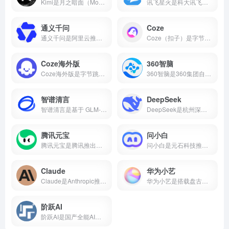
Kimi是月之暗面（Moonshot AI）推出的AI智能助手，主打超长文本处理能力，支持20万字上下文、多格式文件上传、AI写作、知识问答等功能，核心功能免费开放。本文带你了解Kimi的核心能力、真实使用场景和适合人群，帮你判断它值不值得下载。
讯飞星火是科大讯飞推出的国产AI大模型，支持数学推理、代码生成、语音交互、AI写作、多模态等核心能力，2026年星火X2对标国际顶尖水平。本文介绍讯飞星火的真实能力、适用场景和适合人群，帮你判断这款AI智能助手值不值得下载。
通义千问
Coze
通义千问是阿里云推出的国产AI大模型，支持AI对话、代码生成、数学推理、多模态理解、长文本处理等核心能力，Qwen2.5开源版性能对标国际顶尖水平。
Coze（扣子）是字节跳动推出的零代码AI智能体开发平台，支持可视化工作流、知识库搭建、插件生态，可一键发布到豆包、飞书、微信等多个平台。
Coze海外版
360智脑
Coze海外版是字节跳动推出的AI智能体开发平台，支持免费使用GPT-4o、GPT-4 Turbo、Gemini 1.5 Pro等顶尖大模型，内置60+款插件，支持可视化工作流和知识库搭建，可一键发布到Discord、Telegram等平台。
360智脑是360集团自主研发的千亿参数认知型通用大模型，2023年发布4.0版本，具备文字、图像、语音、视频跨模态生成能力，是国内首个通过工信部信通院"可信AIGC大模型"认证的产品。支持AI数字人、智能客服、代码生成等十大核心能力，已全面接入360浏览器、安全卫士、搜索等全端产品。
智谱清言
DeepSeek
智谱清言是基于 GLM-5 的全能 AI 助手，支持精通对话、写作与编程。为你答疑解惑，激发创意，更能理解图片与文档，提升学习与工作效率。
DeepSeek是杭州深度求索推出的国产开源AI大模型，由梁文锋（幻方量化创始人）于2023年创立。2025年1月DeepSeek-R1发布后引爆全球，App上线即登顶苹果应用商店。2026年4月DeepSeek-V4开源并全面适配华为昇腾，成为首个国产芯片全栈部署的大模型。
腾讯元宝
问小白
腾讯元宝是腾讯推出的一款全能AI助手，支持双模型切换、文档解析、AI写作与绘画、元宝派AI社交等功能。
问小白是元石科技推出的全能AI助手，1-2秒内回复，接入DeepSeek-R1满血版。小白研报自动生成行业报告，一键生成PPT，免费使用。
Claude
华为小艺
Claude是Anthropic推出的AI助手，以百万token上下文和全球第一的编程能力著称。支持免费使用，网页/iOS/安卓多端通用，更聪明、更可靠、不瞎编。
华为小艺是搭载盘古与DeepSeek双大模型的系统级AI助手，支持点外卖、管全屋、写报告、讲方言，已融入2亿用户生活。
阶跃AI
阶跃AI是国产全能AI平台，核心产品小跃桌面伙伴支持全局记忆、跨软件自动化办公。完全免费，Windows/Mac双端通用。