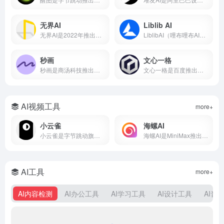
无界AI
Liblib AI
无界AI是2022年推出的国产AI绘画平台，支持文生图、图生图、视频生成等功能，内置231+种国风艺术风格模型。本文从无界AI是什么、核心功能、保姆级使用教程、平台横向对比到优缺点分析，带你从零入门这款最懂中国风的AIGC创作工具。
LiblibAI（哩布哩布AI）是一站式AI创作平台与模型分享社区，集成文生图、图生图、视频生成和模型训练等核心功能。平台收录超10万种模型资源，云端调用无需本地显卡，覆盖设计、游戏开发、电商内容等多个创作场景。
秒画
文心一格
秒画是商汤科技推出的专业AI图像创作平台，支持文生图、图生图及LoRA训练，最高6K输出。每日免费，网页/移动端通用。
文心一格是百度推出的AI绘画平台，支持中文提示词生成国风、动漫、写实等风格图片。本文详解文心一格官网入口、使用方法、会员价格及与Midjourney对比，助你快速上手AI绘画。
AI视频工具
more+
小云雀
海螺AI
小云雀是字节跳动旗下剪映团队的AI创作助手，支持一句话生成视频、数字人口播和短剧制作。集成Seedance模型，零门槛上手，免费使用。
海螺AI是MiniMax推出的AI视频创作平台，支持文字生成视频、图生视频和语音克隆，月活超2000万，写段话就能出大片。
AI工具
more+
AI内容检测
AI办公工具
AI学习工具
AI设计工具
AI音