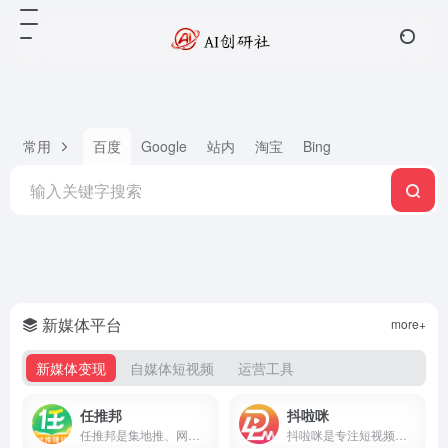
常用
百度
Google
站内
淘宝
Bing
新媒体平台
more+
新媒体变现
自媒体短视频
运营工具
任推邦
抖啦咪
任推邦是集地推、网推于一体的APP拉新变现平台，聚合500+正规拉新任务，高佣金不扣量，结算稳定，零门槛入驻，邀请码707700享新人奖励。
抖啦咪是专注短视频流量变现的服务平台，聚合短剧、小说推文、网盘拉新、抖音小游戏等推广项目，零门槛入驻，收益稳定结算快，新手也能快速上手。