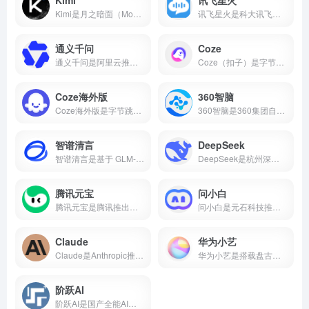
Kimi是月之暗面（Moonshot AI）推出的AI智能助手，主打超长文本处理能力，支持20万字上下文、多格式文件上传、AI写作、知识问答等功能，核心功能免费开放。本文带你了解Kimi的核心能力、真实使用场景和适合人群，帮你判断它值不值得下载。
讯飞星火是科大讯飞推出的国产AI大模型，支持数学推理、代码生成、语音交互、AI写作、多模态等核心能力，2026年星火X2对标国际顶尖水平。本文介绍讯飞星火的真实能力、适用场景和适合人群，帮你判断这款AI智能助手值不值得下载。
通义千问
Coze
通义千问是阿里云推出的国产AI大模型，支持AI对话、代码生成、数学推理、多模态理解、长文本处理等核心能力，Qwen2.5开源版性能对标国际顶尖水平。
Coze（扣子）是字节跳动推出的零代码AI智能体开发平台，支持可视化工作流、知识库搭建、插件生态，可一键发布到豆包、飞书、微信等多个平台。
Coze海外版
360智脑
Coze海外版是字节跳动推出的AI智能体开发平台，支持免费使用GPT-4o、GPT-4 Turbo、Gemini 1.5 Pro等顶尖大模型，内置60+款插件，支持可视化工作流和知识库搭建，可一键发布到Discord、Telegram等平台。
360智脑是360集团自主研发的千亿参数认知型通用大模型，2023年发布4.0版本，具备文字、图像、语音、视频跨模态生成能力，是国内首个通过工信部信通院"可信AIGC大模型"认证的产品。支持AI数字人、智能客服、代码生成等十大核心能力，已全面接入360浏览器、安全卫士、搜索等全端产品。
智谱清言
DeepSeek
智谱清言是基于 GLM-5 的全能 AI 助手，支持精通对话、写作与编程。为你答疑解惑，激发创意，更能理解图片与文档，提升学习与工作效率。
DeepSeek是杭州深度求索推出的国产开源AI大模型，由梁文锋（幻方量化创始人）于2023年创立。2025年1月DeepSeek-R1发布后引爆全球，App上线即登顶苹果应用商店。2026年4月DeepSeek-V4开源并全面适配华为昇腾，成为首个国产芯片全栈部署的大模型。
腾讯元宝
问小白
腾讯元宝是腾讯推出的一款全能AI助手，支持双模型切换、文档解析、AI写作与绘画、元宝派AI社交等功能。
问小白是元石科技推出的全能AI助手，1-2秒内回复，接入DeepSeek-R1满血版。小白研报自动生成行业报告，一键生成PPT，免费使用。
Claude
华为小艺
Claude是Anthropic推出的AI助手，以百万token上下文和全球第一的编程能力著称。支持免费使用，网页/iOS/安卓多端通用，更聪明、更可靠、不瞎编。
华为小艺是搭载盘古与DeepSeek双大模型的系统级AI助手，支持点外卖、管全屋、写报告、讲方言，已融入2亿用户生活。
阶跃AI
阶跃AI是国产全能AI平台，核心产品小跃桌面伙伴支持全局记忆、跨软件自动化办公。完全免费，Windows/Mac双端通用。