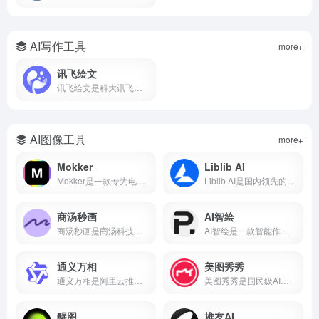
AI写作工具
more+
讯飞绘文
讯飞绘文是科大讯飞推出的AI智能创作平台，支持选题、写作、配图、排版、发布全流程。5分钟生成通用稿件，深度稿件效率翻番。
AI图像工具
more+
Mokker
Liblib AI
Mokker是一款专为电商设计的AI产品摄影工具，支持一键抠图、AI换背景、批量生成电商主图、100+行业模板。本文详解Mokker使用方法、免费额度、价格收费及与remove.bg、PhotoRoom对比。
Liblib AI是国内领先的AI图像创作平台与模型分享社区，基于Stable Diffusion技术，支持文生图、图生图、LoRA模型训练、ControlNet控制。本文详解Liblib AI使用方法、免费额度、模型下载及与吐司AI、堆友AI对比。
商汤秒画
AI智绘
商汤秒画是商汤科技推出的免费AI绘画平台，支持文生图、图生图、ControlNet精准控制及LoRA模型训练。
AI智绘是一款智能作画软件，支持照片变漫画、老照片修复、黑白照片上色、AI抠图、证件照制作等功能。
通义万相
美图秀秀
通义万相是阿里云推出的AI视觉创作平台，支持文生图、图生图、文生视频、图生视频，深度中文理解，可生成带中文的图片和视频，附下载入口、功能详解、价格计费、使用教程，对比Midjourney差异，适合设计师、自媒体、电商用户。
美图秀秀是国民级AI修图软件，支持AI绘画、智能抠图、人像美容、证件照制作、去水印、拼图等功能。
醒图
堆友AI