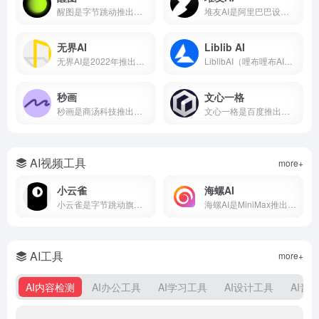
醒图是字节跳动推出的免费AI修图软件，支持一键美颜、智能抠图、AI消除、AI扩图、滤镜调色、拼图等功能。
堆友AI是阿里巴巴设计团队推出的AI设计平台，集AI绘画、3D素材、电商设计工具于一体，支持免费商用。本文详解堆友AI官网入口、AI反应堆使用方法、堆豆获取攻略及核心功能评测。
无界AI
Liblib AI
无界AI是2022年推出的国产AI绘画平台，支持文生图、图生图、视频生成等功能，内置231+种国风艺术风格模型。本文从无界AI是什么、核心功能、保姆级使用教程、平台横向对比到优缺点分析，带你从零入门这款最懂中国风的AIGC创作工具。
LiblibAI（哩布哩布AI）是一站式AI创作平台与模型分享社区，集成文生图、图生图、视频生成和模型训练等核心功能。平台收录超10万种模型资源，云端调用无需本地显卡，覆盖设计、游戏开发、电商内容等多个创作场景。
秒画
文心一格
秒画是商汤科技推出的专业AI图像创作平台，支持文生图、图生图及LoRA训练，最高6K输出。每日免费，网页/移动端通用。
文心一格是百度推出的AI绘画平台，支持中文提示词生成国风、动漫、写实等风格图片。本文详解文心一格官网入口、使用方法、会员价格及与Midjourney对比，助你快速上手AI绘画。
AI视频工具
more+
小云雀
海螺AI
小云雀是字节跳动旗下剪映团队的AI创作助手，支持一句话生成视频、数字人口播和短剧制作。集成Seedance模型，零门槛上手，免费使用。
海螺AI是MiniMax推出的AI视频创作平台，支持文字生成视频、图生视频和语音克隆，月活超2000万，写段话就能出大片。
AI工具
more+
AI内容检测
AI办公工具
AI学习工具
AI设计工具
AI音