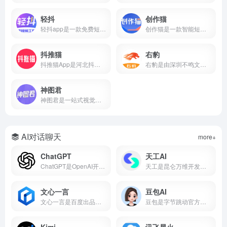
轻抖
创作猫
轻抖app是一款免费短视频创作工具，提供去水印、文案提取、违禁词检测、数据监控、达人榜单等功能，支持短视频流量变现，零门槛上手。
创作猫是一款智能短视频创作平台，提供海量剧本、智能提词、AI场次识别、角色分析、数据监控等功能，支持短视频变现，零门槛上手。
抖推猫
右豹
抖推猫App是河北抖推猫网络科技服务有限公司研发的短视频流量提现软件，支持小程序挂载、口令推广、商品分销、短剧推广、任务联盟等多种变现方式。
右豹是由深圳不鸣文化科技打造的短视频创作与推广一站式平台。集成AI智能剪辑、海量视频素材、小说推文/短剧变现、数据分析等功能。无论是新手还是专业创作者，都能借助右豹快速制作爆款视频并实现收益。
神图君
神图君是一站式视觉内容创作与变现平台。集成海量高清壁纸/头像素材库、图文智能生成、短视频变现和趣味小游戏等功能。无论你是想美化手机桌面，还是通过短视频创作获得副业收益，神图君都能提供从素材到变现的全链路支持。
AI对话聊天
more+
ChatGPT
天工AI
ChatGPT是OpenAI开发的AI对话平台，搜常用的ai工具有哪些基本每次都在前列，属于比较好用的ai工具第一梯队。
天工是昆仑万维开发的国产AI助手，支持AI搜索、对话写作、PPT生成、代码、图片等，搜常用的ai工具有哪些经常被推荐为国产AI之光，也是ai工具排名前十名里的常客。
文心一言
豆包AI
文心一言是百度出品的国产大语言模型，搜常用的ai工具有哪些它基本绕不开，中文理解能力在国产AI里属于第一梯队，也是ai工具排名前十名里的常驻选手。
豆包是字节跳动官方推出的国产AI大模型对话产品，也是2026年最受欢迎的免费AI智能助手之一。集成了自然语言处理、知识问答、AI写作、语言翻译、文本摘要、情感分析等核心能力，覆盖学习、工作、生活全场景。
Kimi
讯飞星火