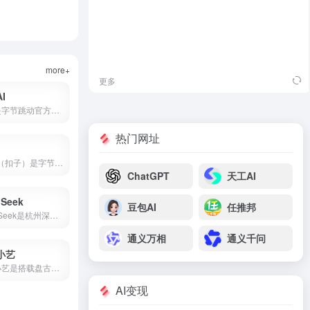
more+
更多
I
豆包是字节跳动官方推出的国产AI大模型对话产品，也是2026年最受欢迎的免费AI智能助手之一。集成了自然语言处理、知识问答、AI写作、语言翻译、文本摘要、情感分析等核心能力，覆盖学习、工作、生活全场景。
热门网址
Coze（扣子）是字节跳动推出的零代码AI智能体开发平台，支持可视化工作流、知识库搭建、插件生态，可一键发布到豆包、飞书、微信等多个平台。
ChatGPT
天工AI
Seek
豆包AI
任推邦
DeepSeek是杭州深度求索推出的国产开源AI大模型，由梁文锋（幻方量化创始人）于2023年创立。2025年1月DeepSeek-R1发布后引爆全球，App上线即登顶苹果应用商店。2026年4月DeepSeek-V4开源并全面适配华为昇腾，成为首个国产芯片全栈部署的大模型。
通义万相
通义千问
小艺
华为小艺是搭载盘古与DeepSeek双大模型的系统级AI助手，支持点外卖、管全屋、写报告、讲方言，已融入2亿用户生活。
AI变现