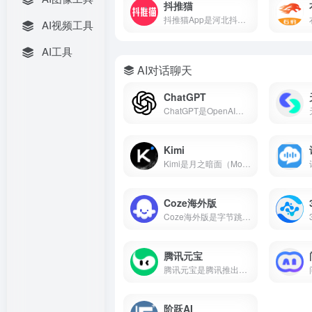
抖推猫
抖推猫App是河北抖推猫网络科技服务有限公司研发的短视频流量提现软件，支持小程序挂载、口令推广、商品分销、短剧推广、任务联盟等多种变现方式。
AI视频工具
AI工具
AI对话聊天
ChatGPT
ChatGPT是OpenAI开发的AI对话平台，搜常用的ai工具有哪些基本每次都在前列，属于比较好用的ai工具第一梯队。
Kimi
Kimi是月之暗面（Moonshot AI）推出的AI智能助手，主打超长文本处理能力，支持20万字上下文、多格式文件上传、AI写作、知识问答等功能，核心功能免费开放。本文带你了解Kimi的核心能力、真实使用场景和适合人群，帮你判断它值不值得下载。
Coze海外版
Coze海外版是字节跳动推出的AI智能体开发平台，支持免费使用GPT-4o、GPT-4 Turbo、Gemini 1.5 Pro等顶尖大模型，内置60+款插件，支持可视化工作流和知识库搭建，可一键发布到Discord、Telegram等平台。
腾讯元宝
腾讯元宝是腾讯推出的一款全能AI助手，支持双模型切换、文档解析、AI写作与绘画、元宝派AI社交等功能。
阶跃AI