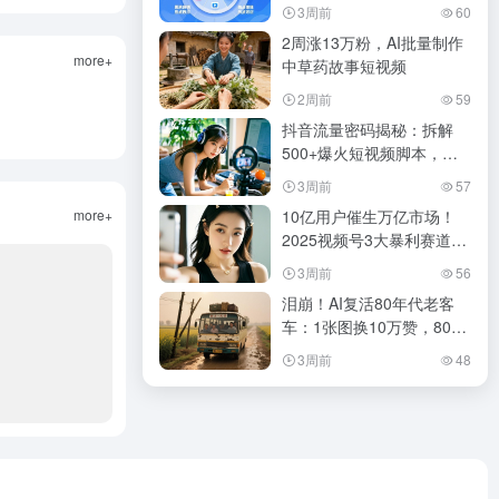
3周前
60
2周涨13万粉，AI批量制作
more+
中草药故事短视频
2周前
59
抖音流量密码揭秘：拆解
500+爆火短视频脚本，快
速打造爆款内容！
3周前
57
more+
10亿用户催生万亿市场！
2025视频号3大暴利赛道与
15条致命陷阱（附避坑手
3周前
56
册）
泪崩！AI复活80年代老客
车：1张图换10万赞，80后
集体破防
3周前
48