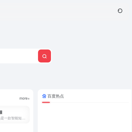
百度热点
more+
猫
创作猫是一款智能短视频创作平台，提供海量剧本、智能提词、AI场次识别、角色分析、数据监控等功能，支持短视频变现，零门槛上手。