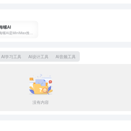
海螺AI
海螺AI是MiniMax推出的AI视频创作平台，支持文字生成视频、图生视频和语音克隆，月活超2000万，写段话就能出大片。
AI学习工具
AI设计工具
AI音频工具
没有内容