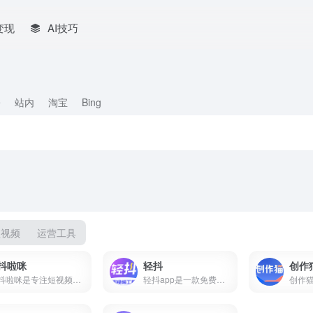
变现
AI技巧
e
站内
淘宝
Bing
短视频
运营工具
抖啦咪
轻抖
创作
抖啦咪是专注短视频流量变现的服务平台，聚合短剧、小说推文、网盘拉新、抖音小游戏等推广项目，零门槛入驻，收益稳定结算快，新手也能快速上手。
轻抖app是一款免费短视频创作工具，提供去水印、文案提取、违禁词检测、数据监控、达人榜单等功能，支持短视频流量变现，零门槛上手。