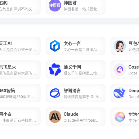
右豹
神图君
右豹是由深圳不鸣文化科技打造的短视频创作与推广一站式平台。集成AI智能剪辑、海量视频素材、小说推文/短剧变现、数据分析等功能。无论是新手还是专业创作者，都能借助右豹快速制作爆款视频并实现收益。
神图君是一站式视觉内容创作与变现平台。集成海量高清壁纸/头像素材库、图文智能生成、短视频变现和趣味小游戏等功能。无论你是想美化手机桌面，还是通过短视频创作获得副业收益，神图君都能提供从素材到变现的全链路支持。
天工AI
文心一言
豆包A
天工是昆仑万维开发的国产AI助手，支持AI搜索、对话写作、PPT生成、代码、图片等，搜常用的ai工具有哪些经常被推荐为国产AI之光，也是ai工具排名前十名里的常客。
文心一言是百度出品的国产大语言模型，搜常用的ai工具有哪些它基本绕不开，中文理解能力在国产AI里属于第一梯队，也是ai工具排名前十名里的常驻选手。
讯飞星火
通义千问
Coze
讯飞星火是科大讯飞推出的国产AI大模型，支持数学推理、代码生成、语音交互、AI写作、多模态等核心能力，2026年星火X2对标国际顶尖水平。本文介绍讯飞星火的真实能力、适用场景和适合人群，帮你判断这款AI智能助手值不值得下载。
通义千问是阿里云推出的国产AI大模型，支持AI对话、代码生成、数学推理、多模态理解、长文本处理等核心能力，Qwen2.5开源版性能对标国际顶尖水平。
360智脑
智谱清言
Deep
360智脑是360集团自主研发的千亿参数认知型通用大模型，2023年发布4.0版本，具备文字、图像、语音、视频跨模态生成能力，是国内首个通过工信部信通院"可信AIGC大模型"认证的产品。支持AI数字人、智能客服、代码生成等十大核心能力，已全面接入360浏览器、安全卫士、搜索等全端产品。
智谱清言是基于 GLM-5 的全能 AI 助手，支持精通对话、写作与编程。为你答疑解惑，激发创意，更能理解图片与文档，提升学习与工作效率。
问小白
Claude
华为
问小白是元石科技推出的全能AI助手，1-2秒内回复，接入DeepSeek-R1满血版。小白研报自动生成行业报告，一键生成PPT，免费使用。
Claude是Anthropic推出的AI助手，以百万token上下文和全球第一的编程能力著称。支持免费使用，网页/iOS/安卓多端通用，更聪明、更可靠、不瞎编。