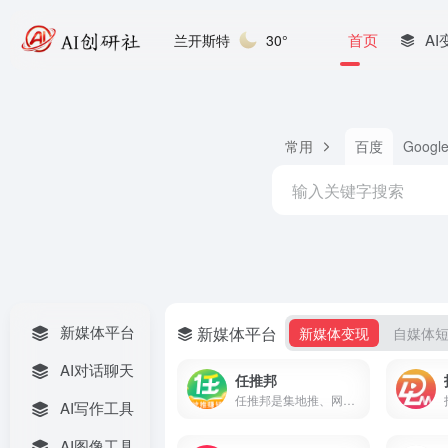
首页
AI
兰开斯特
30°
常用
百度
Googl
新媒体平台
新媒体平台
新媒体变现
自媒体
AI对话聊天
任推邦
任推邦是集地推、网推于一体的APP拉新变现平台，聚合500+正规拉新任务，高佣金不扣量，结算稳定，零门槛入驻，邀请码707700享新人奖励。
AI写作工具
AI图像工具