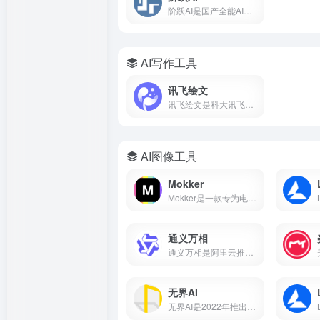
阶跃AI是国产全能AI平台，核心产品小跃桌面伙伴支持全局记忆、跨软件自动化办公。完全免费，Windows/Mac双端通用。
AI写作工具
讯飞绘文
讯飞绘文是科大讯飞推出的AI智能创作平台，支持选题、写作、配图、排版、发布全流程。5分钟生成通用稿件，深度稿件效率翻番。
AI图像工具
Mokker
Mokker是一款专为电商设计的AI产品摄影工具，支持一键抠图、AI换背景、批量生成电商主图、100+行业模板。本文详解Mokker使用方法、免费额度、价格收费及与remove.bg、PhotoRoom对比。
通义万相
通义万相是阿里云推出的AI视觉创作平台，支持文生图、图生图、文生视频、图生视频，深度中文理解，可生成带中文的图片和视频，附下载入口、功能详解、价格计费、使用教程，对比Midjourney差异，适合设计师、自媒体、电商用户。
无界AI
无界AI是2022年推出的国产AI绘画平台，支持文生图、图生图、视频生成等功能，内置231+种国风艺术风格模型。本文从无界AI是什么、核心功能、保姆级使用教程、平台横向对比到优缺点分析，带你从零入门这款最懂中国风的AIGC创作工具。