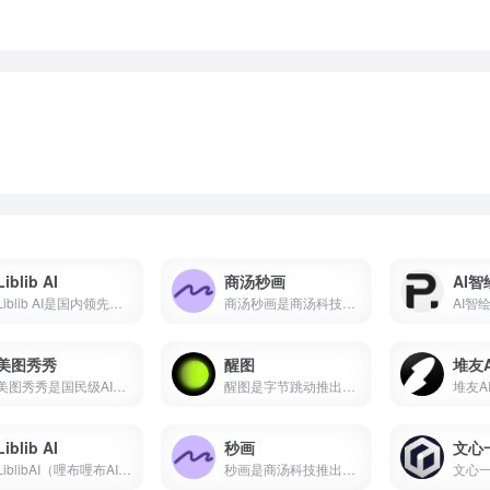
Liblib AI
商汤秒画
AI智
Liblib AI是国内领先的AI图像创作平台与模型分享社区，基于Stable Diffusion技术，支持文生图、图生图、LoRA模型训练、ControlNet控制。本文详解Liblib AI使用方法、免费额度、模型下载及与吐司AI、堆友AI对比。
商汤秒画是商汤科技推出的免费AI绘画平台，支持文生图、图生图、ControlNet精准控制及LoRA模型训练。
美图秀秀
醒图
堆友A
美图秀秀是国民级AI修图软件，支持AI绘画、智能抠图、人像美容、证件照制作、去水印、拼图等功能。
醒图是字节跳动推出的免费AI修图软件，支持一键美颜、智能抠图、AI消除、AI扩图、滤镜调色、拼图等功能。
Liblib AI
秒画
文心
LiblibAI（哩布哩布AI）是一站式AI创作平台与模型分享社区，集成文生图、图生图、视频生成和模型训练等核心功能。平台收录超10万种模型资源，云端调用无需本地显卡，覆盖设计、游戏开发、电商内容等多个创作场景。
秒画是商汤科技推出的专业AI图像创作平台，支持文生图、图生图及LoRA训练，最高6K输出。每日免费，网页/移动端通用。