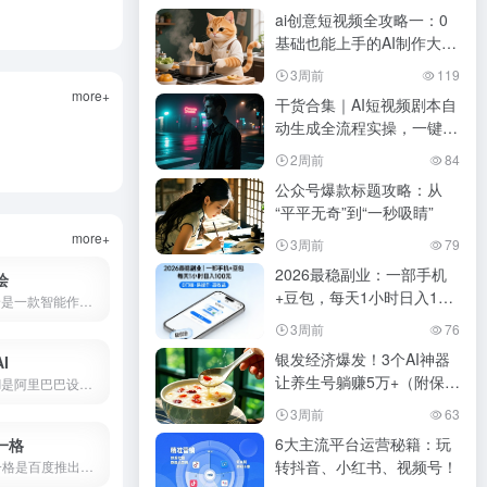
ai创意短视频全攻略一：0
基础也能上手的AI制作大橘
猫做饭视频
3周前
119
more+
干货合集｜AI短视频剧本自
动生成全流程实操，一键搞
定脚本+镜头+提示词！
2周前
84
公众号爆款标题攻略：从
“平平无奇”到“一秒吸睛”
more+
3周前
79
2026最稳副业：一部手机
绘
+豆包，每天1小时日入100
AI智绘是一款智能作画软件，支持照片变漫画、老照片修复、黑白照片上色、AI抠图、证件照制作等功能。
元
3周前
76
银发经济爆发！3个AI神器
I
让养生号躺赚5万+（附保姆
堆友AI是阿里巴巴设计团队推出的AI设计平台，集AI绘画、3D素材、电商设计工具于一体，支持免费商用。本文详解堆友AI官网入口、AI反应堆使用方法、堆豆获取攻略及核心功能评测。
级教程）
3周前
63
6大主流平台运营秘籍：玩
一格
转抖音、小红书、视频号！
文心一格是百度推出的AI绘画平台，支持中文提示词生成国风、动漫、写实等风格图片。本文详解文心一格官网入口、使用方法、会员价格及与Midjourney对比，助你快速上手AI绘画。