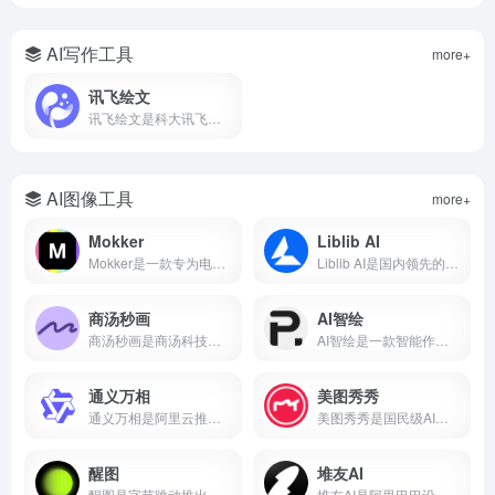
AI写作工具
more+
讯飞绘文
讯飞绘文是科大讯飞推出的AI智能创作平台，支持选题、写作、配图、排版、发布全流程。5分钟生成通用稿件，深度稿件效率翻番。
AI图像工具
more+
Mokker
Liblib AI
Mokker是一款专为电商设计的AI产品摄影工具，支持一键抠图、AI换背景、批量生成电商主图、100+行业模板。本文详解Mokker使用方法、免费额度、价格收费及与remove.bg、PhotoRoom对比。
Liblib AI是国内领先的AI图像创作平台与模型分享社区，基于Stable Diffusion技术，支持文生图、图生图、LoRA模型训练、ControlNet控制。本文详解Liblib AI使用方法、免费额度、模型下载及与吐司AI、堆友AI对比。
商汤秒画
AI智绘
商汤秒画是商汤科技推出的免费AI绘画平台，支持文生图、图生图、ControlNet精准控制及LoRA模型训练。
AI智绘是一款智能作画软件，支持照片变漫画、老照片修复、黑白照片上色、AI抠图、证件照制作等功能。
通义万相
美图秀秀
通义万相是阿里云推出的AI视觉创作平台，支持文生图、图生图、文生视频、图生视频，深度中文理解，可生成带中文的图片和视频，附下载入口、功能详解、价格计费、使用教程，对比Midjourney差异，适合设计师、自媒体、电商用户。
美图秀秀是国民级AI修图软件，支持AI绘画、智能抠图、人像美容、证件照制作、去水印、拼图等功能。
醒图
堆友AI
醒图是字节跳动推出的免费AI修图软件，支持一键美颜、智能抠图、AI消除、AI扩图、滤镜调色、拼图等功能。
堆友AI是阿里巴巴设计团队推出的AI设计平台，集AI绘画、3D素材、电商设计工具于一体，支持免费商用。本文详解堆友AI官网入口、AI反应堆使用方法、堆豆获取攻略及核心功能评测。