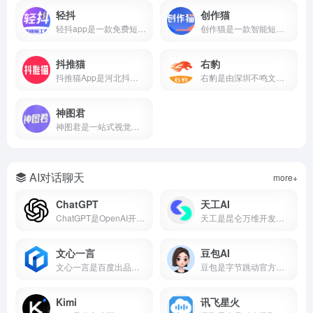
轻抖
创作猫
轻抖app是一款免费短视频创作工具，提供去水印、文案提取、违禁词检测、数据监控、达人榜单等功能，支持短视频流量变现，零门槛上手。
创作猫是一款智能短视频创作平台，提供海量剧本、智能提词、AI场次识别、角色分析、数据监控等功能，支持短视频变现，零门槛上手。
抖推猫
右豹
抖推猫App是河北抖推猫网络科技服务有限公司研发的短视频流量提现软件，支持小程序挂载、口令推广、商品分销、短剧推广、任务联盟等多种变现方式。
右豹是由深圳不鸣文化科技打造的短视频创作与推广一站式平台。集成AI智能剪辑、海量视频素材、小说推文/短剧变现、数据分析等功能。无论是新手还是专业创作者，都能借助右豹快速制作爆款视频并实现收益。
神图君
神图君是一站式视觉内容创作与变现平台。集成海量高清壁纸/头像素材库、图文智能生成、短视频变现和趣味小游戏等功能。无论你是想美化手机桌面，还是通过短视频创作获得副业收益，神图君都能提供从素材到变现的全链路支持。
AI对话聊天
more+
ChatGPT
天工AI
ChatGPT是OpenAI开发的AI对话平台，搜常用的ai工具有哪些基本每次都在前列，属于比较好用的ai工具第一梯队。
天工是昆仑万维开发的国产AI助手，支持AI搜索、对话写作、PPT生成、代码、图片等，搜常用的ai工具有哪些经常被推荐为国产AI之光，也是ai工具排名前十名里的常客。
文心一言
豆包AI
文心一言是百度出品的国产大语言模型，搜常用的ai工具有哪些它基本绕不开，中文理解能力在国产AI里属于第一梯队，也是ai工具排名前十名里的常驻选手。
豆包是字节跳动官方推出的国产AI大模型对话产品，也是2026年最受欢迎的免费AI智能助手之一。集成了自然语言处理、知识问答、AI写作、语言翻译、文本摘要、情感分析等核心能力，覆盖学习、工作、生活全场景。
Kimi
讯飞星火