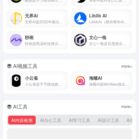
无界AI
Liblib AI
无界AI是2022年推出的国产AI绘画平台，支持文生图、图生图、视频生成等功能，内置231+种国风艺术风格模型。本文从无界AI是什么、核心功能、保姆级使用教程、平台横向对比到优缺点分析，带你从零入门这款最懂中国风的AIGC创作工具。
LiblibAI（哩布哩布AI）是一站式AI创作平台与模型分享社区，集成文生图、图生图、视频生成和模型训练等核心功能。平台收录超10万种模型资源，云端调用无需本地显卡，覆盖设计、游戏开发、电商内容等多个创作场景。
秒画
文心一格
秒画是商汤科技推出的专业AI图像创作平台，支持文生图、图生图及LoRA训练，最高6K输出。每日免费，网页/移动端通用。
文心一格是百度推出的AI绘画平台，支持中文提示词生成国风、动漫、写实等风格图片。本文详解文心一格官网入口、使用方法、会员价格及与Midjourney对比，助你快速上手AI绘画。
AI视频工具
more+
小云雀
海螺AI
小云雀是字节跳动旗下剪映团队的AI创作助手，支持一句话生成视频、数字人口播和短剧制作。集成Seedance模型，零门槛上手，免费使用。
海螺AI是MiniMax推出的AI视频创作平台，支持文字生成视频、图生视频和语音克隆，月活超2000万，写段话就能出大片。
AI工具
more+
AI内容检测
AI办公工具
AI学习工具
AI设计工具
AI音