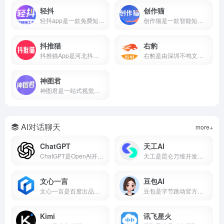
轻抖
创作猫
轻抖app是一款免费短视频创作工具，提供去水印、文案提取、违禁词检测、数据监控、达人榜单等功能，支持短视频流量变现，零门槛上手。
创作猫是一款智能短视频创作平台，提供海量剧本、智能提词、AI场次识别、角色分析、数据监控等功能，支持短视频变现，零门槛上手。
抖推猫
右豹
抖推猫App是河北抖推猫网络科技服务有限公司研发的短视频流量提现软件，支持小程序挂载、口令推广、商品分销、短剧推广、任务联盟等多种变现方式。
右豹是由深圳不鸣文化科技打造的短视频创作与推广一站式平台。集成AI智能剪辑、海量视频素材、小说推文/短剧变现、数据分析等功能。无论是新手还是专业创作者，都能借助右豹快速制作爆款视频并实现收益。
神图君
神图君是一站式视觉内容创作与变现平台。集成海量高清壁纸/头像素材库、图文智能生成、短视频变现和趣味小游戏等功能。无论你是想美化手机桌面，还是通过短视频创作获得副业收益，神图君都能提供从素材到变现的全链路支持。
AI对话聊天
more+
ChatGPT
天工AI
ChatGPT是OpenAI开发的AI对话平台，搜常用的ai工具有哪些基本每次都在前列，属于比较好用的ai工具第一梯队。
天工是昆仑万维开发的国产AI助手，支持AI搜索、对话写作、PPT生成、代码、图片等，搜常用的ai工具有哪些经常被推荐为国产AI之光，也是ai工具排名前十名里的常客。
文心一言
豆包AI
文心一言是百度出品的国产大语言模型，搜常用的ai工具有哪些它基本绕不开，中文理解能力在国产AI里属于第一梯队，也是ai工具排名前十名里的常驻选手。
豆包是字节跳动官方推出的国产AI大模型对话产品，也是2026年最受欢迎的免费AI智能助手之一。集成了自然语言处理、知识问答、AI写作、语言翻译、文本摘要、情感分析等核心能力，覆盖学习、工作、生活全场景。
Kimi
讯飞星火