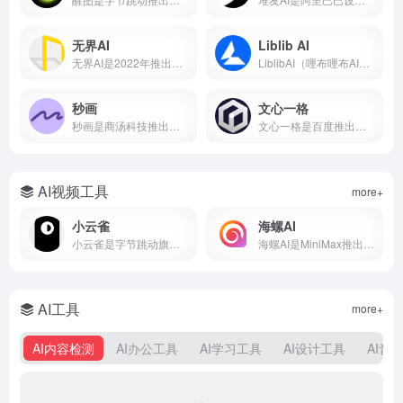
无界AI
Liblib AI
无界AI是2022年推出的国产AI绘画平台，支持文生图、图生图、视频生成等功能，内置231+种国风艺术风格模型。本文从无界AI是什么、核心功能、保姆级使用教程、平台横向对比到优缺点分析，带你从零入门这款最懂中国风的AIGC创作工具。
LiblibAI（哩布哩布AI）是一站式AI创作平台与模型分享社区，集成文生图、图生图、视频生成和模型训练等核心功能。平台收录超10万种模型资源，云端调用无需本地显卡，覆盖设计、游戏开发、电商内容等多个创作场景。
秒画
文心一格
秒画是商汤科技推出的专业AI图像创作平台，支持文生图、图生图及LoRA训练，最高6K输出。每日免费，网页/移动端通用。
文心一格是百度推出的AI绘画平台，支持中文提示词生成国风、动漫、写实等风格图片。本文详解文心一格官网入口、使用方法、会员价格及与Midjourney对比，助你快速上手AI绘画。
AI视频工具
more+
小云雀
海螺AI
小云雀是字节跳动旗下剪映团队的AI创作助手，支持一句话生成视频、数字人口播和短剧制作。集成Seedance模型，零门槛上手，免费使用。
海螺AI是MiniMax推出的AI视频创作平台，支持文字生成视频、图生视频和语音克隆，月活超2000万，写段话就能出大片。
AI工具
more+
AI内容检测
AI办公工具
AI学习工具
AI设计工具
AI音