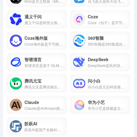
Kimi是月之暗面（Moonshot AI）推出的AI智能助手，主打超长文本处理能力，支持20万字上下文、多格式文件上传、AI写作、知识问答等功能，核心功能免费开放。本文带你了解Kimi的核心能力、真实使用场景和适合人群，帮你判断它值不值得下载。
讯飞星火是科大讯飞推出的国产AI大模型，支持数学推理、代码生成、语音交互、AI写作、多模态等核心能力，2026年星火X2对标国际顶尖水平。本文介绍讯飞星火的真实能力、适用场景和适合人群，帮你判断这款AI智能助手值不值得下载。
通义千问
Coze
通义千问是阿里云推出的国产AI大模型，支持AI对话、代码生成、数学推理、多模态理解、长文本处理等核心能力，Qwen2.5开源版性能对标国际顶尖水平。
Coze（扣子）是字节跳动推出的零代码AI智能体开发平台，支持可视化工作流、知识库搭建、插件生态，可一键发布到豆包、飞书、微信等多个平台。
Coze海外版
360智脑
Coze海外版是字节跳动推出的AI智能体开发平台，支持免费使用GPT-4o、GPT-4 Turbo、Gemini 1.5 Pro等顶尖大模型，内置60+款插件，支持可视化工作流和知识库搭建，可一键发布到Discord、Telegram等平台。
360智脑是360集团自主研发的千亿参数认知型通用大模型，2023年发布4.0版本，具备文字、图像、语音、视频跨模态生成能力，是国内首个通过工信部信通院"可信AIGC大模型"认证的产品。支持AI数字人、智能客服、代码生成等十大核心能力，已全面接入360浏览器、安全卫士、搜索等全端产品。
智谱清言
DeepSeek
智谱清言是基于 GLM-5 的全能 AI 助手，支持精通对话、写作与编程。为你答疑解惑，激发创意，更能理解图片与文档，提升学习与工作效率。
DeepSeek是杭州深度求索推出的国产开源AI大模型，由梁文锋（幻方量化创始人）于2023年创立。2025年1月DeepSeek-R1发布后引爆全球，App上线即登顶苹果应用商店。2026年4月DeepSeek-V4开源并全面适配华为昇腾，成为首个国产芯片全栈部署的大模型。
腾讯元宝
问小白
腾讯元宝是腾讯推出的一款全能AI助手，支持双模型切换、文档解析、AI写作与绘画、元宝派AI社交等功能。
问小白是元石科技推出的全能AI助手，1-2秒内回复，接入DeepSeek-R1满血版。小白研报自动生成行业报告，一键生成PPT，免费使用。
Claude
华为小艺
Claude是Anthropic推出的AI助手，以百万token上下文和全球第一的编程能力著称。支持免费使用，网页/iOS/安卓多端通用，更聪明、更可靠、不瞎编。
华为小艺是搭载盘古与DeepSeek双大模型的系统级AI助手，支持点外卖、管全屋、写报告、讲方言，已融入2亿用户生活。
阶跃AI
阶跃AI是国产全能AI平台，核心产品小跃桌面伙伴支持全局记忆、跨软件自动化办公。完全免费，Windows/Mac双端通用。