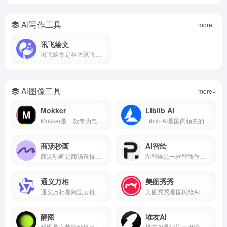
AI写作工具
more+
讯飞绘文
讯飞绘文是科大讯飞推出的AI智能创作平台，支持选题、写作、配图、排版、发布全流程。5分钟生成通用稿件，深度稿件效率翻番。
AI图像工具
more+
Mokker
Liblib AI
Mokker是一款专为电商设计的AI产品摄影工具，支持一键抠图、AI换背景、批量生成电商主图、100+行业模板。本文详解Mokker使用方法、免费额度、价格收费及与remove.bg、PhotoRoom对比。
Liblib AI是国内领先的AI图像创作平台与模型分享社区，基于Stable Diffusion技术，支持文生图、图生图、LoRA模型训练、ControlNet控制。本文详解Liblib AI使用方法、免费额度、模型下载及与吐司AI、堆友AI对比。
商汤秒画
AI智绘
商汤秒画是商汤科技推出的免费AI绘画平台，支持文生图、图生图、ControlNet精准控制及LoRA模型训练。
AI智绘是一款智能作画软件，支持照片变漫画、老照片修复、黑白照片上色、AI抠图、证件照制作等功能。
通义万相
美图秀秀
通义万相是阿里云推出的AI视觉创作平台，支持文生图、图生图、文生视频、图生视频，深度中文理解，可生成带中文的图片和视频，附下载入口、功能详解、价格计费、使用教程，对比Midjourney差异，适合设计师、自媒体、电商用户。
美图秀秀是国民级AI修图软件，支持AI绘画、智能抠图、人像美容、证件照制作、去水印、拼图等功能。
醒图
堆友AI
醒图是字节跳动推出的免费AI修图软件，支持一键美颜、智能抠图、AI消除、AI扩图、滤镜调色、拼图等功能。
堆友AI是阿里巴巴设计团队推出的AI设计平台，集AI绘画、3D素材、电商设计工具于一体，支持免费商用。本文详解堆友AI官网入口、AI反应堆使用方法、堆豆获取攻略及核心功能评测。