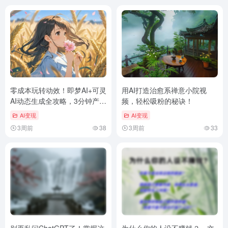
零成本玩转动效！即梦AI+可灵
用AI打造治愈系禅意小院视
AI动态生成全攻略，3分钟产出
频，轻松吸粉的秘诀！
电影级大片
AI变现
AI变现
3周前
38
3周前
33
别再乱问ChatGPT了！掌握这
为什么你的人设不赚钱？一文