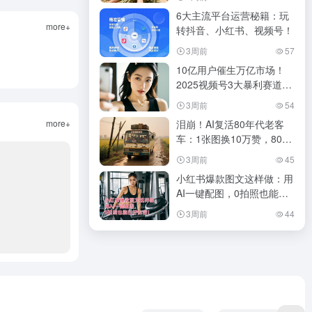
6大主流平台运营秘籍：玩
more+
转抖音、小红书、视频号！
3周前
57
10亿用户催生万亿市场！
2025视频号3大暴利赛道与
15条致命陷阱（附避坑手
3周前
54
册）
more+
泪崩！AI复活80年代老客
车：1张图换10万赞，80后
集体破防
3周前
45
小红书爆款图文这样做：用
AI一键配图，0拍照也能出
好内容！
3周前
44