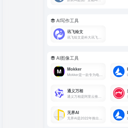
AI写作工具
讯飞绘文
讯飞绘文是科大讯飞推出的AI智能创作平台，支持选题、写作、配图、排版、发布全流程。5分钟生成通用稿件，深度稿件效率翻番。
AI图像工具
Mokker
Mokker是一款专为电商设计的AI产品摄影工具，支持一键抠图、AI换背景、批量生成电商主图、100+行业模板。本文详解Mokker使用方法、免费额度、价格收费及与remove.bg、PhotoRoom对比。
通义万相
通义万相是阿里云推出的AI视觉创作平台，支持文生图、图生图、文生视频、图生视频，深度中文理解，可生成带中文的图片和视频，附下载入口、功能详解、价格计费、使用教程，对比Midjourney差异，适合设计师、自媒体、电商用户。
无界AI
无界AI是2022年推出的国产AI绘画平台，支持文生图、图生图、视频生成等功能，内置231+种国风艺术风格模型。本文从无界AI是什么、核心功能、保姆级使用教程、平台横向对比到优缺点分析，带你从零入门这款最懂中国风的AIGC创作工具。