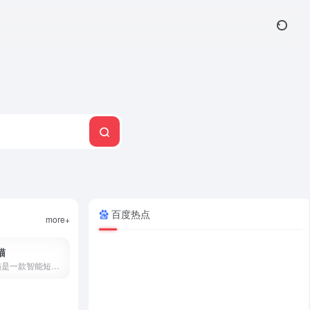
百度热点
more+
猫
创作猫是一款智能短视频创作平台，提供海量剧本、智能提词、AI场次识别、角色分析、数据监控等功能，支持短视频变现，零门槛上手。