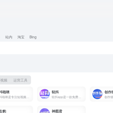
e
站内
淘宝
Bing
短视频
运营工具
抖啦咪
轻抖
创作
抖啦咪是专注短视频流量变现的服务平台，聚合短剧、小说推文、网盘拉新、抖音小游戏等推广项目，零门槛入驻，收益稳定结算快，新手也能快速上手。
轻抖app是一款免费短视频创作工具，提供去水印、文案提取、违禁词检测、数据监控、达人榜单等功能，支持短视频流量变现，零门槛上手。
右豹
神图君