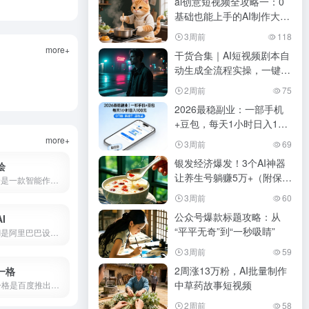
ai创意短视频全攻略一：0
基础也能上手的AI制作大橘
猫做饭视频
3周前
118
more+
干货合集｜AI短视频剧本自
动生成全流程实操，一键搞
定脚本+镜头+提示词！
2周前
75
2026最稳副业：一部手机
+豆包，每天1小时日入100
元
more+
3周前
69
银发经济爆发！3个AI神器
绘
让养生号躺赚5万+（附保姆
AI智绘是一款智能作画软件，支持照片变漫画、老照片修复、黑白照片上色、AI抠图、证件照制作等功能。
级教程）
3周前
60
公众号爆款标题攻略：从
I
“平平无奇”到“一秒吸睛”
堆友AI是阿里巴巴设计团队推出的AI设计平台，集AI绘画、3D素材、电商设计工具于一体，支持免费商用。本文详解堆友AI官网入口、AI反应堆使用方法、堆豆获取攻略及核心功能评测。
3周前
59
2周涨13万粉，AI批量制作
一格
中草药故事短视频
文心一格是百度推出的AI绘画平台，支持中文提示词生成国风、动漫、写实等风格图片。本文详解文心一格官网入口、使用方法、会员价格及与Midjourney对比，助你快速上手AI绘画。
2周前
58