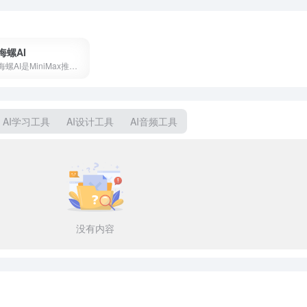
海螺AI
海螺AI是MiniMax推出的AI视频创作平台，支持文字生成视频、图生视频和语音克隆，月活超2000万，写段话就能出大片。
AI学习工具
AI设计工具
AI音频工具
没有内容