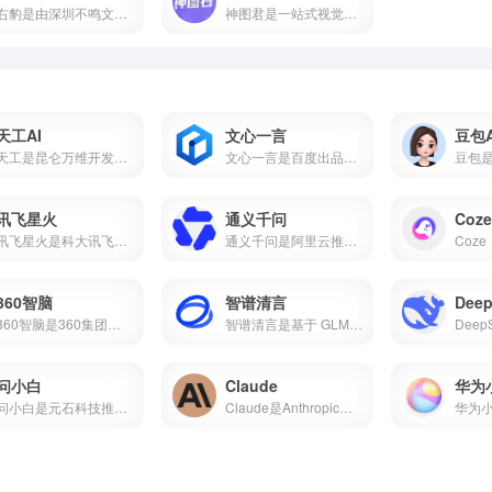
右豹是由深圳不鸣文化科技打造的短视频创作与推广一站式平台。集成AI智能剪辑、海量视频素材、小说推文/短剧变现、数据分析等功能。无论是新手还是专业创作者，都能借助右豹快速制作爆款视频并实现收益。
神图君是一站式视觉内容创作与变现平台。集成海量高清壁纸/头像素材库、图文智能生成、短视频变现和趣味小游戏等功能。无论你是想美化手机桌面，还是通过短视频创作获得副业收益，神图君都能提供从素材到变现的全链路支持。
天工AI
文心一言
豆包A
天工是昆仑万维开发的国产AI助手，支持AI搜索、对话写作、PPT生成、代码、图片等，搜常用的ai工具有哪些经常被推荐为国产AI之光，也是ai工具排名前十名里的常客。
文心一言是百度出品的国产大语言模型，搜常用的ai工具有哪些它基本绕不开，中文理解能力在国产AI里属于第一梯队，也是ai工具排名前十名里的常驻选手。
讯飞星火
通义千问
Coze
讯飞星火是科大讯飞推出的国产AI大模型，支持数学推理、代码生成、语音交互、AI写作、多模态等核心能力，2026年星火X2对标国际顶尖水平。本文介绍讯飞星火的真实能力、适用场景和适合人群，帮你判断这款AI智能助手值不值得下载。
通义千问是阿里云推出的国产AI大模型，支持AI对话、代码生成、数学推理、多模态理解、长文本处理等核心能力，Qwen2.5开源版性能对标国际顶尖水平。
360智脑
智谱清言
Deep
360智脑是360集团自主研发的千亿参数认知型通用大模型，2023年发布4.0版本，具备文字、图像、语音、视频跨模态生成能力，是国内首个通过工信部信通院"可信AIGC大模型"认证的产品。支持AI数字人、智能客服、代码生成等十大核心能力，已全面接入360浏览器、安全卫士、搜索等全端产品。
智谱清言是基于 GLM-5 的全能 AI 助手，支持精通对话、写作与编程。为你答疑解惑，激发创意，更能理解图片与文档，提升学习与工作效率。
问小白
Claude
华为
问小白是元石科技推出的全能AI助手，1-2秒内回复，接入DeepSeek-R1满血版。小白研报自动生成行业报告，一键生成PPT，免费使用。
Claude是Anthropic推出的AI助手，以百万token上下文和全球第一的编程能力著称。支持免费使用，网页/iOS/安卓多端通用，更聪明、更可靠、不瞎编。