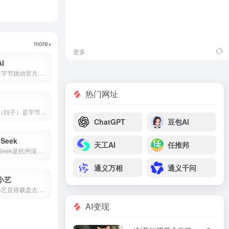
more+
更多
I
豆包是字节跳动官方推出的国产AI大模型对话产品，也是2026年最受欢迎的免费AI智能助手之一。集成了自然语言处理、知识问答、AI写作、语言翻译、文本摘要、情感分析等核心能力，覆盖学习、工作、生活全场景。
热门网址
Coze（扣子）是字节跳动推出的零代码AI智能体开发平台，支持可视化工作流、知识库搭建、插件生态，可一键发布到豆包、飞书、微信等多个平台。
ChatGPT
豆包AI
Seek
天工AI
任推邦
DeepSeek是杭州深度求索推出的国产开源AI大模型，由梁文锋（幻方量化创始人）于2023年创立。2025年1月DeepSeek-R1发布后引爆全球，App上线即登顶苹果应用商店。2026年4月DeepSeek-V4开源并全面适配华为昇腾，成为首个国产芯片全栈部署的大模型。
通义万相
通义千问
小艺
华为小艺是搭载盘古与DeepSeek双大模型的系统级AI助手，支持点外卖、管全屋、写报告、讲方言，已融入2亿用户生活。
AI变现