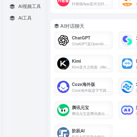
抖推猫App是河北抖推猫网络科技服务有限公司研发的短视频流量提现软件，支持小程序挂载、口令推广、商品分销、短剧推广、任务联盟等多种变现方式。
AI视频工具
AI工具
AI对话聊天
ChatGPT
ChatGPT是OpenAI开发的AI对话平台，搜常用的ai工具有哪些基本每次都在前列，属于比较好用的ai工具第一梯队。
Kimi
Kimi是月之暗面（Moonshot AI）推出的AI智能助手，主打超长文本处理能力，支持20万字上下文、多格式文件上传、AI写作、知识问答等功能，核心功能免费开放。本文带你了解Kimi的核心能力、真实使用场景和适合人群，帮你判断它值不值得下载。
Coze海外版
Coze海外版是字节跳动推出的AI智能体开发平台，支持免费使用GPT-4o、GPT-4 Turbo、Gemini 1.5 Pro等顶尖大模型，内置60+款插件，支持可视化工作流和知识库搭建，可一键发布到Discord、Telegram等平台。
腾讯元宝
腾讯元宝是腾讯推出的一款全能AI助手，支持双模型切换、文档解析、AI写作与绘画、元宝派AI社交等功能。
阶跃AI
阶跃AI是国产全能AI平台，核心产品小跃桌面伙伴支持全局记忆、跨软件自动化办公。完全免费，Windows/Mac双端通用。