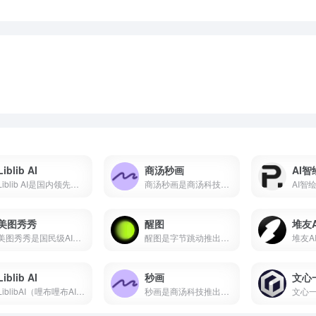
Liblib AI
商汤秒画
AI智
Liblib AI是国内领先的AI图像创作平台与模型分享社区，基于Stable Diffusion技术，支持文生图、图生图、LoRA模型训练、ControlNet控制。本文详解Liblib AI使用方法、免费额度、模型下载及与吐司AI、堆友AI对比。
商汤秒画是商汤科技推出的免费AI绘画平台，支持文生图、图生图、ControlNet精准控制及LoRA模型训练。
美图秀秀
醒图
堆友A
美图秀秀是国民级AI修图软件，支持AI绘画、智能抠图、人像美容、证件照制作、去水印、拼图等功能。
醒图是字节跳动推出的免费AI修图软件，支持一键美颜、智能抠图、AI消除、AI扩图、滤镜调色、拼图等功能。
Liblib AI
秒画
文心
LiblibAI（哩布哩布AI）是一站式AI创作平台与模型分享社区，集成文生图、图生图、视频生成和模型训练等核心功能。平台收录超10万种模型资源，云端调用无需本地显卡，覆盖设计、游戏开发、电商内容等多个创作场景。
秒画是商汤科技推出的专业AI图像创作平台，支持文生图、图生图及LoRA训练，最高6K输出。每日免费，网页/移动端通用。