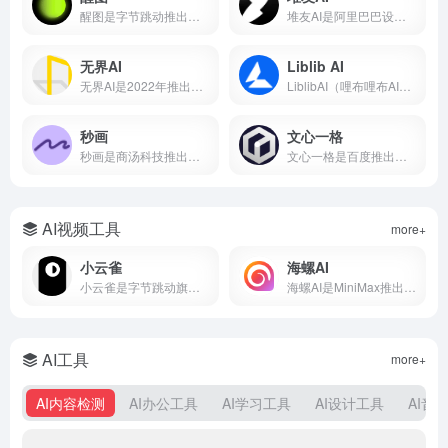
醒图是字节跳动推出的免费AI修图软件，支持一键美颜、智能抠图、AI消除、AI扩图、滤镜调色、拼图等功能。
堆友AI是阿里巴巴设计团队推出的AI设计平台，集AI绘画、3D素材、电商设计工具于一体，支持免费商用。本文详解堆友AI官网入口、AI反应堆使用方法、堆豆获取攻略及核心功能评测。
无界AI
Liblib AI
无界AI是2022年推出的国产AI绘画平台，支持文生图、图生图、视频生成等功能，内置231+种国风艺术风格模型。本文从无界AI是什么、核心功能、保姆级使用教程、平台横向对比到优缺点分析，带你从零入门这款最懂中国风的AIGC创作工具。
LiblibAI（哩布哩布AI）是一站式AI创作平台与模型分享社区，集成文生图、图生图、视频生成和模型训练等核心功能。平台收录超10万种模型资源，云端调用无需本地显卡，覆盖设计、游戏开发、电商内容等多个创作场景。
秒画
文心一格
秒画是商汤科技推出的专业AI图像创作平台，支持文生图、图生图及LoRA训练，最高6K输出。每日免费，网页/移动端通用。
文心一格是百度推出的AI绘画平台，支持中文提示词生成国风、动漫、写实等风格图片。本文详解文心一格官网入口、使用方法、会员价格及与Midjourney对比，助你快速上手AI绘画。
AI视频工具
more+
小云雀
海螺AI
小云雀是字节跳动旗下剪映团队的AI创作助手，支持一句话生成视频、数字人口播和短剧制作。集成Seedance模型，零门槛上手，免费使用。
海螺AI是MiniMax推出的AI视频创作平台，支持文字生成视频、图生视频和语音克隆，月活超2000万，写段话就能出大片。
AI工具
more+
AI内容检测
AI办公工具
AI学习工具
AI设计工具
AI音