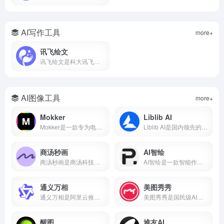
AI写作工具
more+
讯飞绘文
讯飞绘文是科大讯飞推出的AI智能创作平台，支持选题、写作、配图、排版、发布全流程。5分钟生成通用稿件，深度稿件效率翻番。
AI图像工具
more+
Mokker
Liblib AI
Mokker是一款专为电商设计的AI产品摄影工具，支持一键抠图、AI换背景、批量生成电商主图、100+行业模板。本文详解Mokker使用方法、免费额度、价格收费及与remove.bg、PhotoRoom对比。
Liblib AI是国内领先的AI图像创作平台与模型分享社区，基于Stable Diffusion技术，支持文生图、图生图、LoRA模型训练、ControlNet控制。本文详解Liblib AI使用方法、免费额度、模型下载及与吐司AI、堆友AI对比。
商汤秒画
AI智绘
商汤秒画是商汤科技推出的免费AI绘画平台，支持文生图、图生图、ControlNet精准控制及LoRA模型训练。
AI智绘是一款智能作画软件，支持照片变漫画、老照片修复、黑白照片上色、AI抠图、证件照制作等功能。
通义万相
美图秀秀
通义万相是阿里云推出的AI视觉创作平台，支持文生图、图生图、文生视频、图生视频，深度中文理解，可生成带中文的图片和视频，附下载入口、功能详解、价格计费、使用教程，对比Midjourney差异，适合设计师、自媒体、电商用户。
美图秀秀是国民级AI修图软件，支持AI绘画、智能抠图、人像美容、证件照制作、去水印、拼图等功能。
醒图
堆友AI