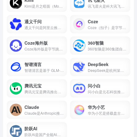
Kimi是月之暗面（Moonshot AI）推出的AI智能助手，主打超长文本处理能力，支持20万字上下文、多格式文件上传、AI写作、知识问答等功能，核心功能免费开放。本文带你了解Kimi的核心能力、真实使用场景和适合人群，帮你判断它值不值得下载。
讯飞星火是科大讯飞推出的国产AI大模型，支持数学推理、代码生成、语音交互、AI写作、多模态等核心能力，2026年星火X2对标国际顶尖水平。本文介绍讯飞星火的真实能力、适用场景和适合人群，帮你判断这款AI智能助手值不值得下载。
通义千问
Coze
通义千问是阿里云推出的国产AI大模型，支持AI对话、代码生成、数学推理、多模态理解、长文本处理等核心能力，Qwen2.5开源版性能对标国际顶尖水平。
Coze（扣子）是字节跳动推出的零代码AI智能体开发平台，支持可视化工作流、知识库搭建、插件生态，可一键发布到豆包、飞书、微信等多个平台。
Coze海外版
360智脑
Coze海外版是字节跳动推出的AI智能体开发平台，支持免费使用GPT-4o、GPT-4 Turbo、Gemini 1.5 Pro等顶尖大模型，内置60+款插件，支持可视化工作流和知识库搭建，可一键发布到Discord、Telegram等平台。
360智脑是360集团自主研发的千亿参数认知型通用大模型，2023年发布4.0版本，具备文字、图像、语音、视频跨模态生成能力，是国内首个通过工信部信通院"可信AIGC大模型"认证的产品。支持AI数字人、智能客服、代码生成等十大核心能力，已全面接入360浏览器、安全卫士、搜索等全端产品。
智谱清言
DeepSeek
智谱清言是基于 GLM-5 的全能 AI 助手，支持精通对话、写作与编程。为你答疑解惑，激发创意，更能理解图片与文档，提升学习与工作效率。
DeepSeek是杭州深度求索推出的国产开源AI大模型，由梁文锋（幻方量化创始人）于2023年创立。2025年1月DeepSeek-R1发布后引爆全球，App上线即登顶苹果应用商店。2026年4月DeepSeek-V4开源并全面适配华为昇腾，成为首个国产芯片全栈部署的大模型。
腾讯元宝
问小白
腾讯元宝是腾讯推出的一款全能AI助手，支持双模型切换、文档解析、AI写作与绘画、元宝派AI社交等功能。
问小白是元石科技推出的全能AI助手，1-2秒内回复，接入DeepSeek-R1满血版。小白研报自动生成行业报告，一键生成PPT，免费使用。
Claude
华为小艺
Claude是Anthropic推出的AI助手，以百万token上下文和全球第一的编程能力著称。支持免费使用，网页/iOS/安卓多端通用，更聪明、更可靠、不瞎编。
华为小艺是搭载盘古与DeepSeek双大模型的系统级AI助手，支持点外卖、管全屋、写报告、讲方言，已融入2亿用户生活。
阶跃AI
阶跃AI是国产全能AI平台，核心产品小跃桌面伙伴支持全局记忆、跨软件自动化办公。完全免费，Windows/Mac双端通用。