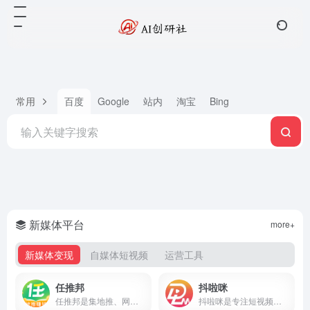
常用
百度
Google
站内
淘宝
Bing
新媒体平台
more+
新媒体变现
自媒体短视频
运营工具
任推邦
抖啦咪
任推邦是集地推、网推于一体的APP拉新变现平台，聚合500+正规拉新任务，高佣金不扣量，结算稳定，零门槛入驻，邀请码707700享新人奖励。
抖啦咪是专注短视频流量变现的服务平台，聚合短剧、小说推文、网盘拉新、抖音小游戏等推广项目，零门槛入驻，收益稳定结算快，新手也能快速上手。