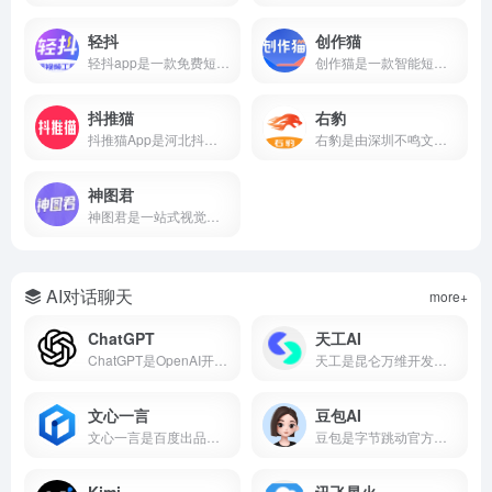
轻抖
创作猫
轻抖app是一款免费短视频创作工具，提供去水印、文案提取、违禁词检测、数据监控、达人榜单等功能，支持短视频流量变现，零门槛上手。
创作猫是一款智能短视频创作平台，提供海量剧本、智能提词、AI场次识别、角色分析、数据监控等功能，支持短视频变现，零门槛上手。
抖推猫
右豹
抖推猫App是河北抖推猫网络科技服务有限公司研发的短视频流量提现软件，支持小程序挂载、口令推广、商品分销、短剧推广、任务联盟等多种变现方式。
右豹是由深圳不鸣文化科技打造的短视频创作与推广一站式平台。集成AI智能剪辑、海量视频素材、小说推文/短剧变现、数据分析等功能。无论是新手还是专业创作者，都能借助右豹快速制作爆款视频并实现收益。
神图君
神图君是一站式视觉内容创作与变现平台。集成海量高清壁纸/头像素材库、图文智能生成、短视频变现和趣味小游戏等功能。无论你是想美化手机桌面，还是通过短视频创作获得副业收益，神图君都能提供从素材到变现的全链路支持。
AI对话聊天
more+
ChatGPT
天工AI
ChatGPT是OpenAI开发的AI对话平台，搜常用的ai工具有哪些基本每次都在前列，属于比较好用的ai工具第一梯队。
天工是昆仑万维开发的国产AI助手，支持AI搜索、对话写作、PPT生成、代码、图片等，搜常用的ai工具有哪些经常被推荐为国产AI之光，也是ai工具排名前十名里的常客。
文心一言
豆包AI
文心一言是百度出品的国产大语言模型，搜常用的ai工具有哪些它基本绕不开，中文理解能力在国产AI里属于第一梯队，也是ai工具排名前十名里的常驻选手。
豆包是字节跳动官方推出的国产AI大模型对话产品，也是2026年最受欢迎的免费AI智能助手之一。集成了自然语言处理、知识问答、AI写作、语言翻译、文本摘要、情感分析等核心能力，覆盖学习、工作、生活全场景。
Kimi
讯飞星火