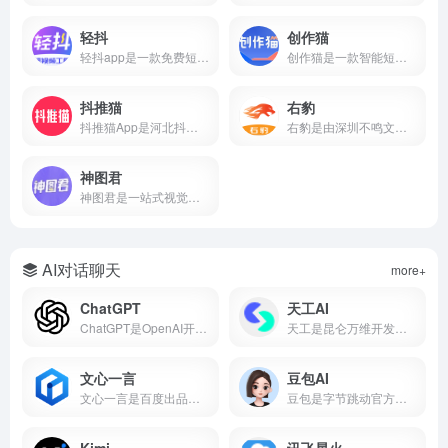
轻抖
创作猫
轻抖app是一款免费短视频创作工具，提供去水印、文案提取、违禁词检测、数据监控、达人榜单等功能，支持短视频流量变现，零门槛上手。
创作猫是一款智能短视频创作平台，提供海量剧本、智能提词、AI场次识别、角色分析、数据监控等功能，支持短视频变现，零门槛上手。
抖推猫
右豹
抖推猫App是河北抖推猫网络科技服务有限公司研发的短视频流量提现软件，支持小程序挂载、口令推广、商品分销、短剧推广、任务联盟等多种变现方式。
右豹是由深圳不鸣文化科技打造的短视频创作与推广一站式平台。集成AI智能剪辑、海量视频素材、小说推文/短剧变现、数据分析等功能。无论是新手还是专业创作者，都能借助右豹快速制作爆款视频并实现收益。
神图君
神图君是一站式视觉内容创作与变现平台。集成海量高清壁纸/头像素材库、图文智能生成、短视频变现和趣味小游戏等功能。无论你是想美化手机桌面，还是通过短视频创作获得副业收益，神图君都能提供从素材到变现的全链路支持。
AI对话聊天
more+
ChatGPT
天工AI
ChatGPT是OpenAI开发的AI对话平台，搜常用的ai工具有哪些基本每次都在前列，属于比较好用的ai工具第一梯队。
天工是昆仑万维开发的国产AI助手，支持AI搜索、对话写作、PPT生成、代码、图片等，搜常用的ai工具有哪些经常被推荐为国产AI之光，也是ai工具排名前十名里的常客。
文心一言
豆包AI
文心一言是百度出品的国产大语言模型，搜常用的ai工具有哪些它基本绕不开，中文理解能力在国产AI里属于第一梯队，也是ai工具排名前十名里的常驻选手。
豆包是字节跳动官方推出的国产AI大模型对话产品，也是2026年最受欢迎的免费AI智能助手之一。集成了自然语言处理、知识问答、AI写作、语言翻译、文本摘要、情感分析等核心能力，覆盖学习、工作、生活全场景。
Kimi
讯飞星火