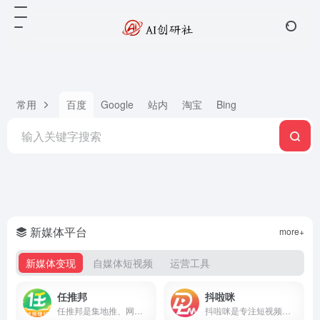
常用
百度
Google
站内
淘宝
Bing
新媒体平台
more+
新媒体变现
自媒体短视频
运营工具
任推邦
抖啦咪
任推邦是集地推、网推于一体的APP拉新变现平台，聚合500+正规拉新任务，高佣金不扣量，结算稳定，零门槛入驻，邀请码707700享新人奖励。
抖啦咪是专注短视频流量变现的服务平台，聚合短剧、小说推文、网盘拉新、抖音小游戏等推广项目，零门槛入驻，收益稳定结算快，新手也能快速上手。