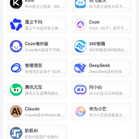
Kimi是月之暗面（Moonshot AI）推出的AI智能助手，主打超长文本处理能力，支持20万字上下文、多格式文件上传、AI写作、知识问答等功能，核心功能免费开放。本文带你了解Kimi的核心能力、真实使用场景和适合人群，帮你判断它值不值得下载。
讯飞星火是科大讯飞推出的国产AI大模型，支持数学推理、代码生成、语音交互、AI写作、多模态等核心能力，2026年星火X2对标国际顶尖水平。本文介绍讯飞星火的真实能力、适用场景和适合人群，帮你判断这款AI智能助手值不值得下载。
通义千问
Coze
通义千问是阿里云推出的国产AI大模型，支持AI对话、代码生成、数学推理、多模态理解、长文本处理等核心能力，Qwen2.5开源版性能对标国际顶尖水平。
Coze（扣子）是字节跳动推出的零代码AI智能体开发平台，支持可视化工作流、知识库搭建、插件生态，可一键发布到豆包、飞书、微信等多个平台。
Coze海外版
360智脑
Coze海外版是字节跳动推出的AI智能体开发平台，支持免费使用GPT-4o、GPT-4 Turbo、Gemini 1.5 Pro等顶尖大模型，内置60+款插件，支持可视化工作流和知识库搭建，可一键发布到Discord、Telegram等平台。
360智脑是360集团自主研发的千亿参数认知型通用大模型，2023年发布4.0版本，具备文字、图像、语音、视频跨模态生成能力，是国内首个通过工信部信通院"可信AIGC大模型"认证的产品。支持AI数字人、智能客服、代码生成等十大核心能力，已全面接入360浏览器、安全卫士、搜索等全端产品。
智谱清言
DeepSeek
智谱清言是基于 GLM-5 的全能 AI 助手，支持精通对话、写作与编程。为你答疑解惑，激发创意，更能理解图片与文档，提升学习与工作效率。
DeepSeek是杭州深度求索推出的国产开源AI大模型，由梁文锋（幻方量化创始人）于2023年创立。2025年1月DeepSeek-R1发布后引爆全球，App上线即登顶苹果应用商店。2026年4月DeepSeek-V4开源并全面适配华为昇腾，成为首个国产芯片全栈部署的大模型。
腾讯元宝
问小白
腾讯元宝是腾讯推出的一款全能AI助手，支持双模型切换、文档解析、AI写作与绘画、元宝派AI社交等功能。
问小白是元石科技推出的全能AI助手，1-2秒内回复，接入DeepSeek-R1满血版。小白研报自动生成行业报告，一键生成PPT，免费使用。
Claude
华为小艺
Claude是Anthropic推出的AI助手，以百万token上下文和全球第一的编程能力著称。支持免费使用，网页/iOS/安卓多端通用，更聪明、更可靠、不瞎编。
华为小艺是搭载盘古与DeepSeek双大模型的系统级AI助手，支持点外卖、管全屋、写报告、讲方言，已融入2亿用户生活。
阶跃AI
阶跃AI是国产全能AI平台，核心产品小跃桌面伙伴支持全局记忆、跨软件自动化办公。完全免费，Windows/Mac双端通用。