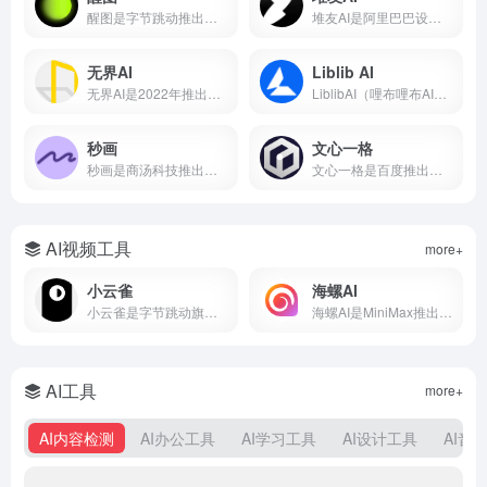
醒图是字节跳动推出的免费AI修图软件，支持一键美颜、智能抠图、AI消除、AI扩图、滤镜调色、拼图等功能。
堆友AI是阿里巴巴设计团队推出的AI设计平台，集AI绘画、3D素材、电商设计工具于一体，支持免费商用。本文详解堆友AI官网入口、AI反应堆使用方法、堆豆获取攻略及核心功能评测。
无界AI
Liblib AI
无界AI是2022年推出的国产AI绘画平台，支持文生图、图生图、视频生成等功能，内置231+种国风艺术风格模型。本文从无界AI是什么、核心功能、保姆级使用教程、平台横向对比到优缺点分析，带你从零入门这款最懂中国风的AIGC创作工具。
LiblibAI（哩布哩布AI）是一站式AI创作平台与模型分享社区，集成文生图、图生图、视频生成和模型训练等核心功能。平台收录超10万种模型资源，云端调用无需本地显卡，覆盖设计、游戏开发、电商内容等多个创作场景。
秒画
文心一格
秒画是商汤科技推出的专业AI图像创作平台，支持文生图、图生图及LoRA训练，最高6K输出。每日免费，网页/移动端通用。
文心一格是百度推出的AI绘画平台，支持中文提示词生成国风、动漫、写实等风格图片。本文详解文心一格官网入口、使用方法、会员价格及与Midjourney对比，助你快速上手AI绘画。
AI视频工具
more+
小云雀
海螺AI
小云雀是字节跳动旗下剪映团队的AI创作助手，支持一句话生成视频、数字人口播和短剧制作。集成Seedance模型，零门槛上手，免费使用。
海螺AI是MiniMax推出的AI视频创作平台，支持文字生成视频、图生视频和语音克隆，月活超2000万，写段话就能出大片。
AI工具
more+
AI内容检测
AI办公工具
AI学习工具
AI设计工具
AI音