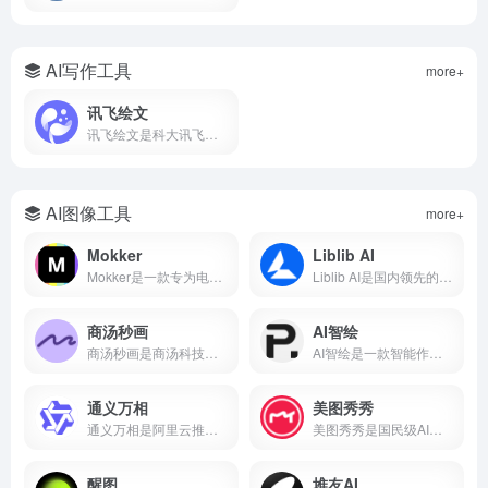
AI写作工具
more+
讯飞绘文
讯飞绘文是科大讯飞推出的AI智能创作平台，支持选题、写作、配图、排版、发布全流程。5分钟生成通用稿件，深度稿件效率翻番。
AI图像工具
more+
Mokker
Liblib AI
Mokker是一款专为电商设计的AI产品摄影工具，支持一键抠图、AI换背景、批量生成电商主图、100+行业模板。本文详解Mokker使用方法、免费额度、价格收费及与remove.bg、PhotoRoom对比。
Liblib AI是国内领先的AI图像创作平台与模型分享社区，基于Stable Diffusion技术，支持文生图、图生图、LoRA模型训练、ControlNet控制。本文详解Liblib AI使用方法、免费额度、模型下载及与吐司AI、堆友AI对比。
商汤秒画
AI智绘
商汤秒画是商汤科技推出的免费AI绘画平台，支持文生图、图生图、ControlNet精准控制及LoRA模型训练。
AI智绘是一款智能作画软件，支持照片变漫画、老照片修复、黑白照片上色、AI抠图、证件照制作等功能。
通义万相
美图秀秀
通义万相是阿里云推出的AI视觉创作平台，支持文生图、图生图、文生视频、图生视频，深度中文理解，可生成带中文的图片和视频，附下载入口、功能详解、价格计费、使用教程，对比Midjourney差异，适合设计师、自媒体、电商用户。
美图秀秀是国民级AI修图软件，支持AI绘画、智能抠图、人像美容、证件照制作、去水印、拼图等功能。
醒图
堆友AI