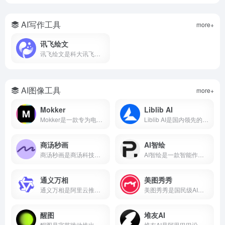
AI写作工具
more+
讯飞绘文
讯飞绘文是科大讯飞推出的AI智能创作平台，支持选题、写作、配图、排版、发布全流程。5分钟生成通用稿件，深度稿件效率翻番。
AI图像工具
more+
Mokker
Liblib AI
Mokker是一款专为电商设计的AI产品摄影工具，支持一键抠图、AI换背景、批量生成电商主图、100+行业模板。本文详解Mokker使用方法、免费额度、价格收费及与remove.bg、PhotoRoom对比。
Liblib AI是国内领先的AI图像创作平台与模型分享社区，基于Stable Diffusion技术，支持文生图、图生图、LoRA模型训练、ControlNet控制。本文详解Liblib AI使用方法、免费额度、模型下载及与吐司AI、堆友AI对比。
商汤秒画
AI智绘
商汤秒画是商汤科技推出的免费AI绘画平台，支持文生图、图生图、ControlNet精准控制及LoRA模型训练。
AI智绘是一款智能作画软件，支持照片变漫画、老照片修复、黑白照片上色、AI抠图、证件照制作等功能。
通义万相
美图秀秀
通义万相是阿里云推出的AI视觉创作平台，支持文生图、图生图、文生视频、图生视频，深度中文理解，可生成带中文的图片和视频，附下载入口、功能详解、价格计费、使用教程，对比Midjourney差异，适合设计师、自媒体、电商用户。
美图秀秀是国民级AI修图软件，支持AI绘画、智能抠图、人像美容、证件照制作、去水印、拼图等功能。
醒图
堆友AI
醒图是字节跳动推出的免费AI修图软件，支持一键美颜、智能抠图、AI消除、AI扩图、滤镜调色、拼图等功能。
堆友AI是阿里巴巴设计团队推出的AI设计平台，集AI绘画、3D素材、电商设计工具于一体，支持免费商用。本文详解堆友AI官网入口、AI反应堆使用方法、堆豆获取攻略及核心功能评测。