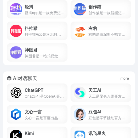
轻抖
创作猫
轻抖app是一款免费短视频创作工具，提供去水印、文案提取、违禁词检测、数据监控、达人榜单等功能，支持短视频流量变现，零门槛上手。
创作猫是一款智能短视频创作平台，提供海量剧本、智能提词、AI场次识别、角色分析、数据监控等功能，支持短视频变现，零门槛上手。
抖推猫
右豹
抖推猫App是河北抖推猫网络科技服务有限公司研发的短视频流量提现软件，支持小程序挂载、口令推广、商品分销、短剧推广、任务联盟等多种变现方式。
右豹是由深圳不鸣文化科技打造的短视频创作与推广一站式平台。集成AI智能剪辑、海量视频素材、小说推文/短剧变现、数据分析等功能。无论是新手还是专业创作者，都能借助右豹快速制作爆款视频并实现收益。
神图君
神图君是一站式视觉内容创作与变现平台。集成海量高清壁纸/头像素材库、图文智能生成、短视频变现和趣味小游戏等功能。无论你是想美化手机桌面，还是通过短视频创作获得副业收益，神图君都能提供从素材到变现的全链路支持。
AI对话聊天
more+
ChatGPT
天工AI
ChatGPT是OpenAI开发的AI对话平台，搜常用的ai工具有哪些基本每次都在前列，属于比较好用的ai工具第一梯队。
天工是昆仑万维开发的国产AI助手，支持AI搜索、对话写作、PPT生成、代码、图片等，搜常用的ai工具有哪些经常被推荐为国产AI之光，也是ai工具排名前十名里的常客。
文心一言
豆包AI
文心一言是百度出品的国产大语言模型，搜常用的ai工具有哪些它基本绕不开，中文理解能力在国产AI里属于第一梯队，也是ai工具排名前十名里的常驻选手。
豆包是字节跳动官方推出的国产AI大模型对话产品，也是2026年最受欢迎的免费AI智能助手之一。集成了自然语言处理、知识问答、AI写作、语言翻译、文本摘要、情感分析等核心能力，覆盖学习、工作、生活全场景。
Kimi
讯飞星火