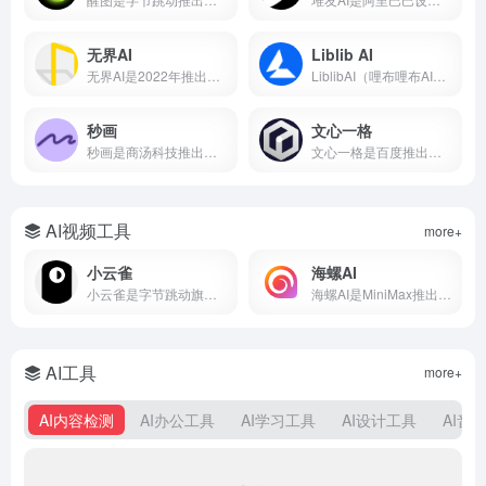
无界AI
Liblib AI
无界AI是2022年推出的国产AI绘画平台，支持文生图、图生图、视频生成等功能，内置231+种国风艺术风格模型。本文从无界AI是什么、核心功能、保姆级使用教程、平台横向对比到优缺点分析，带你从零入门这款最懂中国风的AIGC创作工具。
LiblibAI（哩布哩布AI）是一站式AI创作平台与模型分享社区，集成文生图、图生图、视频生成和模型训练等核心功能。平台收录超10万种模型资源，云端调用无需本地显卡，覆盖设计、游戏开发、电商内容等多个创作场景。
秒画
文心一格
秒画是商汤科技推出的专业AI图像创作平台，支持文生图、图生图及LoRA训练，最高6K输出。每日免费，网页/移动端通用。
文心一格是百度推出的AI绘画平台，支持中文提示词生成国风、动漫、写实等风格图片。本文详解文心一格官网入口、使用方法、会员价格及与Midjourney对比，助你快速上手AI绘画。
AI视频工具
more+
小云雀
海螺AI
小云雀是字节跳动旗下剪映团队的AI创作助手，支持一句话生成视频、数字人口播和短剧制作。集成Seedance模型，零门槛上手，免费使用。
海螺AI是MiniMax推出的AI视频创作平台，支持文字生成视频、图生视频和语音克隆，月活超2000万，写段话就能出大片。
AI工具
more+
AI内容检测
AI办公工具
AI学习工具
AI设计工具
AI音