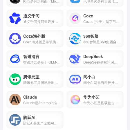
Kimi是月之暗面（Moonshot AI）推出的AI智能助手，主打超长文本处理能力，支持20万字上下文、多格式文件上传、AI写作、知识问答等功能，核心功能免费开放。本文带你了解Kimi的核心能力、真实使用场景和适合人群，帮你判断它值不值得下载。
讯飞星火是科大讯飞推出的国产AI大模型，支持数学推理、代码生成、语音交互、AI写作、多模态等核心能力，2026年星火X2对标国际顶尖水平。本文介绍讯飞星火的真实能力、适用场景和适合人群，帮你判断这款AI智能助手值不值得下载。
通义千问
Coze
通义千问是阿里云推出的国产AI大模型，支持AI对话、代码生成、数学推理、多模态理解、长文本处理等核心能力，Qwen2.5开源版性能对标国际顶尖水平。
Coze（扣子）是字节跳动推出的零代码AI智能体开发平台，支持可视化工作流、知识库搭建、插件生态，可一键发布到豆包、飞书、微信等多个平台。
Coze海外版
360智脑
Coze海外版是字节跳动推出的AI智能体开发平台，支持免费使用GPT-4o、GPT-4 Turbo、Gemini 1.5 Pro等顶尖大模型，内置60+款插件，支持可视化工作流和知识库搭建，可一键发布到Discord、Telegram等平台。
360智脑是360集团自主研发的千亿参数认知型通用大模型，2023年发布4.0版本，具备文字、图像、语音、视频跨模态生成能力，是国内首个通过工信部信通院"可信AIGC大模型"认证的产品。支持AI数字人、智能客服、代码生成等十大核心能力，已全面接入360浏览器、安全卫士、搜索等全端产品。
智谱清言
DeepSeek
智谱清言是基于 GLM-5 的全能 AI 助手，支持精通对话、写作与编程。为你答疑解惑，激发创意，更能理解图片与文档，提升学习与工作效率。
DeepSeek是杭州深度求索推出的国产开源AI大模型，由梁文锋（幻方量化创始人）于2023年创立。2025年1月DeepSeek-R1发布后引爆全球，App上线即登顶苹果应用商店。2026年4月DeepSeek-V4开源并全面适配华为昇腾，成为首个国产芯片全栈部署的大模型。
腾讯元宝
问小白
腾讯元宝是腾讯推出的一款全能AI助手，支持双模型切换、文档解析、AI写作与绘画、元宝派AI社交等功能。
问小白是元石科技推出的全能AI助手，1-2秒内回复，接入DeepSeek-R1满血版。小白研报自动生成行业报告，一键生成PPT，免费使用。
Claude
华为小艺
Claude是Anthropic推出的AI助手，以百万token上下文和全球第一的编程能力著称。支持免费使用，网页/iOS/安卓多端通用，更聪明、更可靠、不瞎编。
华为小艺是搭载盘古与DeepSeek双大模型的系统级AI助手，支持点外卖、管全屋、写报告、讲方言，已融入2亿用户生活。
阶跃AI
阶跃AI是国产全能AI平台，核心产品小跃桌面伙伴支持全局记忆、跨软件自动化办公。完全免费，Windows/Mac双端通用。