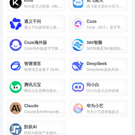
Kimi是月之暗面（Moonshot AI）推出的AI智能助手，主打超长文本处理能力，支持20万字上下文、多格式文件上传、AI写作、知识问答等功能，核心功能免费开放。本文带你了解Kimi的核心能力、真实使用场景和适合人群，帮你判断它值不值得下载。
讯飞星火是科大讯飞推出的国产AI大模型，支持数学推理、代码生成、语音交互、AI写作、多模态等核心能力，2026年星火X2对标国际顶尖水平。本文介绍讯飞星火的真实能力、适用场景和适合人群，帮你判断这款AI智能助手值不值得下载。
通义千问
Coze
通义千问是阿里云推出的国产AI大模型，支持AI对话、代码生成、数学推理、多模态理解、长文本处理等核心能力，Qwen2.5开源版性能对标国际顶尖水平。
Coze（扣子）是字节跳动推出的零代码AI智能体开发平台，支持可视化工作流、知识库搭建、插件生态，可一键发布到豆包、飞书、微信等多个平台。
Coze海外版
360智脑
Coze海外版是字节跳动推出的AI智能体开发平台，支持免费使用GPT-4o、GPT-4 Turbo、Gemini 1.5 Pro等顶尖大模型，内置60+款插件，支持可视化工作流和知识库搭建，可一键发布到Discord、Telegram等平台。
360智脑是360集团自主研发的千亿参数认知型通用大模型，2023年发布4.0版本，具备文字、图像、语音、视频跨模态生成能力，是国内首个通过工信部信通院"可信AIGC大模型"认证的产品。支持AI数字人、智能客服、代码生成等十大核心能力，已全面接入360浏览器、安全卫士、搜索等全端产品。
智谱清言
DeepSeek
智谱清言是基于 GLM-5 的全能 AI 助手，支持精通对话、写作与编程。为你答疑解惑，激发创意，更能理解图片与文档，提升学习与工作效率。
DeepSeek是杭州深度求索推出的国产开源AI大模型，由梁文锋（幻方量化创始人）于2023年创立。2025年1月DeepSeek-R1发布后引爆全球，App上线即登顶苹果应用商店。2026年4月DeepSeek-V4开源并全面适配华为昇腾，成为首个国产芯片全栈部署的大模型。
腾讯元宝
问小白
腾讯元宝是腾讯推出的一款全能AI助手，支持双模型切换、文档解析、AI写作与绘画、元宝派AI社交等功能。
问小白是元石科技推出的全能AI助手，1-2秒内回复，接入DeepSeek-R1满血版。小白研报自动生成行业报告，一键生成PPT，免费使用。
Claude
华为小艺
Claude是Anthropic推出的AI助手，以百万token上下文和全球第一的编程能力著称。支持免费使用，网页/iOS/安卓多端通用，更聪明、更可靠、不瞎编。
华为小艺是搭载盘古与DeepSeek双大模型的系统级AI助手，支持点外卖、管全屋、写报告、讲方言，已融入2亿用户生活。
阶跃AI
阶跃AI是国产全能AI平台，核心产品小跃桌面伙伴支持全局记忆、跨软件自动化办公。完全免费，Windows/Mac双端通用。