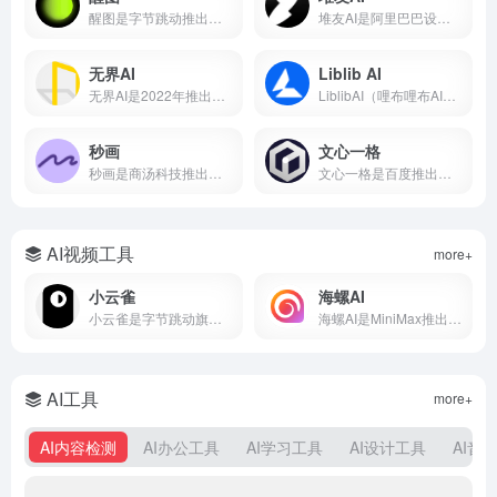
醒图是字节跳动推出的免费AI修图软件，支持一键美颜、智能抠图、AI消除、AI扩图、滤镜调色、拼图等功能。
堆友AI是阿里巴巴设计团队推出的AI设计平台，集AI绘画、3D素材、电商设计工具于一体，支持免费商用。本文详解堆友AI官网入口、AI反应堆使用方法、堆豆获取攻略及核心功能评测。
无界AI
Liblib AI
无界AI是2022年推出的国产AI绘画平台，支持文生图、图生图、视频生成等功能，内置231+种国风艺术风格模型。本文从无界AI是什么、核心功能、保姆级使用教程、平台横向对比到优缺点分析，带你从零入门这款最懂中国风的AIGC创作工具。
LiblibAI（哩布哩布AI）是一站式AI创作平台与模型分享社区，集成文生图、图生图、视频生成和模型训练等核心功能。平台收录超10万种模型资源，云端调用无需本地显卡，覆盖设计、游戏开发、电商内容等多个创作场景。
秒画
文心一格
秒画是商汤科技推出的专业AI图像创作平台，支持文生图、图生图及LoRA训练，最高6K输出。每日免费，网页/移动端通用。
文心一格是百度推出的AI绘画平台，支持中文提示词生成国风、动漫、写实等风格图片。本文详解文心一格官网入口、使用方法、会员价格及与Midjourney对比，助你快速上手AI绘画。
AI视频工具
more+
小云雀
海螺AI
小云雀是字节跳动旗下剪映团队的AI创作助手，支持一句话生成视频、数字人口播和短剧制作。集成Seedance模型，零门槛上手，免费使用。
海螺AI是MiniMax推出的AI视频创作平台，支持文字生成视频、图生视频和语音克隆，月活超2000万，写段话就能出大片。
AI工具
more+
AI内容检测
AI办公工具
AI学习工具
AI设计工具
AI音