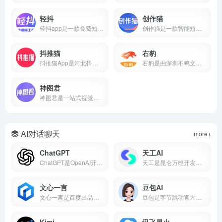
轻抖
创作猫
轻抖app是一款免费短视频创作工具，提供去水印、文案提取、违禁词检测、数据监控、达人榜单等功能，支持短视频流量变现，零门槛上手。
创作猫是一款智能短视频创作平台，提供海量剧本、智能提词、AI场次识别、角色分析、数据监控等功能，支持短视频变现，零门槛上手。
抖推猫
右豹
抖推猫App是河北抖推猫网络科技服务有限公司研发的短视频流量提现软件，支持小程序挂载、口令推广、商品分销、短剧推广、任务联盟等多种变现方式。
右豹是由深圳不鸣文化科技打造的短视频创作与推广一站式平台。集成AI智能剪辑、海量视频素材、小说推文/短剧变现、数据分析等功能。无论是新手还是专业创作者，都能借助右豹快速制作爆款视频并实现收益。
神图君
神图君是一站式视觉内容创作与变现平台。集成海量高清壁纸/头像素材库、图文智能生成、短视频变现和趣味小游戏等功能。无论你是想美化手机桌面，还是通过短视频创作获得副业收益，神图君都能提供从素材到变现的全链路支持。
AI对话聊天
more+
ChatGPT
天工AI
ChatGPT是OpenAI开发的AI对话平台，搜常用的ai工具有哪些基本每次都在前列，属于比较好用的ai工具第一梯队。
天工是昆仑万维开发的国产AI助手，支持AI搜索、对话写作、PPT生成、代码、图片等，搜常用的ai工具有哪些经常被推荐为国产AI之光，也是ai工具排名前十名里的常客。
文心一言
豆包AI
文心一言是百度出品的国产大语言模型，搜常用的ai工具有哪些它基本绕不开，中文理解能力在国产AI里属于第一梯队，也是ai工具排名前十名里的常驻选手。
豆包是字节跳动官方推出的国产AI大模型对话产品，也是2026年最受欢迎的免费AI智能助手之一。集成了自然语言处理、知识问答、AI写作、语言翻译、文本摘要、情感分析等核心能力，覆盖学习、工作、生活全场景。
Kimi
讯飞星火