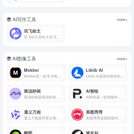
AI写作工具
more+
讯飞绘文
讯飞绘文是科大讯飞推出的AI智能创作平台，支持选题、写作、配图、排版、发布全流程。5分钟生成通用稿件，深度稿件效率翻番。
AI图像工具
more+
Mokker
Liblib AI
Mokker是一款专为电商设计的AI产品摄影工具，支持一键抠图、AI换背景、批量生成电商主图、100+行业模板。本文详解Mokker使用方法、免费额度、价格收费及与remove.bg、PhotoRoom对比。
Liblib AI是国内领先的AI图像创作平台与模型分享社区，基于Stable Diffusion技术，支持文生图、图生图、LoRA模型训练、ControlNet控制。本文详解Liblib AI使用方法、免费额度、模型下载及与吐司AI、堆友AI对比。
商汤秒画
AI智绘
商汤秒画是商汤科技推出的免费AI绘画平台，支持文生图、图生图、ControlNet精准控制及LoRA模型训练。
AI智绘是一款智能作画软件，支持照片变漫画、老照片修复、黑白照片上色、AI抠图、证件照制作等功能。
通义万相
美图秀秀
通义万相是阿里云推出的AI视觉创作平台，支持文生图、图生图、文生视频、图生视频，深度中文理解，可生成带中文的图片和视频，附下载入口、功能详解、价格计费、使用教程，对比Midjourney差异，适合设计师、自媒体、电商用户。
美图秀秀是国民级AI修图软件，支持AI绘画、智能抠图、人像美容、证件照制作、去水印、拼图等功能。
醒图
堆友AI