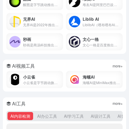
醒图是字节跳动推出的免费AI修图软件，支持一键美颜、智能抠图、AI消除、AI扩图、滤镜调色、拼图等功能。
堆友AI是阿里巴巴设计团队推出的AI设计平台，集AI绘画、3D素材、电商设计工具于一体，支持免费商用。本文详解堆友AI官网入口、AI反应堆使用方法、堆豆获取攻略及核心功能评测。
无界AI
Liblib AI
无界AI是2022年推出的国产AI绘画平台，支持文生图、图生图、视频生成等功能，内置231+种国风艺术风格模型。本文从无界AI是什么、核心功能、保姆级使用教程、平台横向对比到优缺点分析，带你从零入门这款最懂中国风的AIGC创作工具。
LiblibAI（哩布哩布AI）是一站式AI创作平台与模型分享社区，集成文生图、图生图、视频生成和模型训练等核心功能。平台收录超10万种模型资源，云端调用无需本地显卡，覆盖设计、游戏开发、电商内容等多个创作场景。
秒画
文心一格
秒画是商汤科技推出的专业AI图像创作平台，支持文生图、图生图及LoRA训练，最高6K输出。每日免费，网页/移动端通用。
文心一格是百度推出的AI绘画平台，支持中文提示词生成国风、动漫、写实等风格图片。本文详解文心一格官网入口、使用方法、会员价格及与Midjourney对比，助你快速上手AI绘画。
AI视频工具
more+
小云雀
海螺AI
小云雀是字节跳动旗下剪映团队的AI创作助手，支持一句话生成视频、数字人口播和短剧制作。集成Seedance模型，零门槛上手，免费使用。
海螺AI是MiniMax推出的AI视频创作平台，支持文字生成视频、图生视频和语音克隆，月活超2000万，写段话就能出大片。
AI工具
more+
AI内容检测
AI办公工具
AI学习工具
AI设计工具
AI音