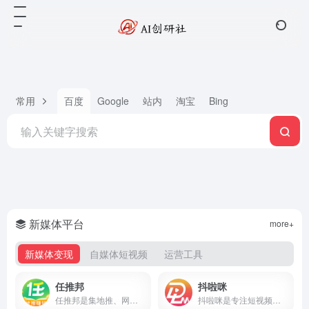
常用
百度
Google
站内
淘宝
Bing
新媒体平台
more+
新媒体变现
自媒体短视频
运营工具
任推邦
抖啦咪
任推邦是集地推、网推于一体的APP拉新变现平台，聚合500+正规拉新任务，高佣金不扣量，结算稳定，零门槛入驻，邀请码707700享新人奖励。
抖啦咪是专注短视频流量变现的服务平台，聚合短剧、小说推文、网盘拉新、抖音小游戏等推广项目，零门槛入驻，收益稳定结算快，新手也能快速上手。