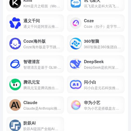
Kimi是月之暗面（Moonshot AI）推出的AI智能助手，主打超长文本处理能力，支持20万字上下文、多格式文件上传、AI写作、知识问答等功能，核心功能免费开放。本文带你了解Kimi的核心能力、真实使用场景和适合人群，帮你判断它值不值得下载。
讯飞星火是科大讯飞推出的国产AI大模型，支持数学推理、代码生成、语音交互、AI写作、多模态等核心能力，2026年星火X2对标国际顶尖水平。本文介绍讯飞星火的真实能力、适用场景和适合人群，帮你判断这款AI智能助手值不值得下载。
通义千问
Coze
通义千问是阿里云推出的国产AI大模型，支持AI对话、代码生成、数学推理、多模态理解、长文本处理等核心能力，Qwen2.5开源版性能对标国际顶尖水平。
Coze（扣子）是字节跳动推出的零代码AI智能体开发平台，支持可视化工作流、知识库搭建、插件生态，可一键发布到豆包、飞书、微信等多个平台。
Coze海外版
360智脑
Coze海外版是字节跳动推出的AI智能体开发平台，支持免费使用GPT-4o、GPT-4 Turbo、Gemini 1.5 Pro等顶尖大模型，内置60+款插件，支持可视化工作流和知识库搭建，可一键发布到Discord、Telegram等平台。
360智脑是360集团自主研发的千亿参数认知型通用大模型，2023年发布4.0版本，具备文字、图像、语音、视频跨模态生成能力，是国内首个通过工信部信通院"可信AIGC大模型"认证的产品。支持AI数字人、智能客服、代码生成等十大核心能力，已全面接入360浏览器、安全卫士、搜索等全端产品。
智谱清言
DeepSeek
智谱清言是基于 GLM-5 的全能 AI 助手，支持精通对话、写作与编程。为你答疑解惑，激发创意，更能理解图片与文档，提升学习与工作效率。
DeepSeek是杭州深度求索推出的国产开源AI大模型，由梁文锋（幻方量化创始人）于2023年创立。2025年1月DeepSeek-R1发布后引爆全球，App上线即登顶苹果应用商店。2026年4月DeepSeek-V4开源并全面适配华为昇腾，成为首个国产芯片全栈部署的大模型。
腾讯元宝
问小白
腾讯元宝是腾讯推出的一款全能AI助手，支持双模型切换、文档解析、AI写作与绘画、元宝派AI社交等功能。
问小白是元石科技推出的全能AI助手，1-2秒内回复，接入DeepSeek-R1满血版。小白研报自动生成行业报告，一键生成PPT，免费使用。
Claude
华为小艺
Claude是Anthropic推出的AI助手，以百万token上下文和全球第一的编程能力著称。支持免费使用，网页/iOS/安卓多端通用，更聪明、更可靠、不瞎编。
华为小艺是搭载盘古与DeepSeek双大模型的系统级AI助手，支持点外卖、管全屋、写报告、讲方言，已融入2亿用户生活。
阶跃AI
阶跃AI是国产全能AI平台，核心产品小跃桌面伙伴支持全局记忆、跨软件自动化办公。完全免费，Windows/Mac双端通用。