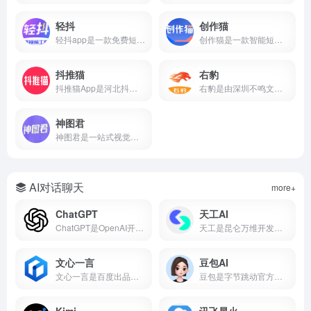
轻抖
创作猫
轻抖app是一款免费短视频创作工具，提供去水印、文案提取、违禁词检测、数据监控、达人榜单等功能，支持短视频流量变现，零门槛上手。
创作猫是一款智能短视频创作平台，提供海量剧本、智能提词、AI场次识别、角色分析、数据监控等功能，支持短视频变现，零门槛上手。
抖推猫
右豹
抖推猫App是河北抖推猫网络科技服务有限公司研发的短视频流量提现软件，支持小程序挂载、口令推广、商品分销、短剧推广、任务联盟等多种变现方式。
右豹是由深圳不鸣文化科技打造的短视频创作与推广一站式平台。集成AI智能剪辑、海量视频素材、小说推文/短剧变现、数据分析等功能。无论是新手还是专业创作者，都能借助右豹快速制作爆款视频并实现收益。
神图君
神图君是一站式视觉内容创作与变现平台。集成海量高清壁纸/头像素材库、图文智能生成、短视频变现和趣味小游戏等功能。无论你是想美化手机桌面，还是通过短视频创作获得副业收益，神图君都能提供从素材到变现的全链路支持。
AI对话聊天
more+
ChatGPT
天工AI
ChatGPT是OpenAI开发的AI对话平台，搜常用的ai工具有哪些基本每次都在前列，属于比较好用的ai工具第一梯队。
天工是昆仑万维开发的国产AI助手，支持AI搜索、对话写作、PPT生成、代码、图片等，搜常用的ai工具有哪些经常被推荐为国产AI之光，也是ai工具排名前十名里的常客。
文心一言
豆包AI
文心一言是百度出品的国产大语言模型，搜常用的ai工具有哪些它基本绕不开，中文理解能力在国产AI里属于第一梯队，也是ai工具排名前十名里的常驻选手。
豆包是字节跳动官方推出的国产AI大模型对话产品，也是2026年最受欢迎的免费AI智能助手之一。集成了自然语言处理、知识问答、AI写作、语言翻译、文本摘要、情感分析等核心能力，覆盖学习、工作、生活全场景。
Kimi
讯飞星火