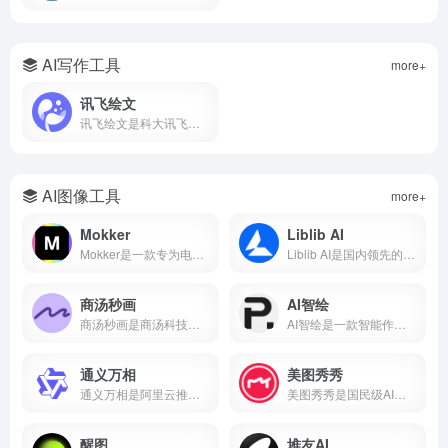
AI写作工具
more+
讯飞绘文
讯飞绘文是科大讯飞推出的AI智能创作平台，支持选题、写作、配图、排版、发布全流程。5分钟生成通用稿件，深度稿件效率翻番。
AI图像工具
more+
Mokker
Liblib AI
Mokker是一款专为电商设计的AI产品摄影工具，支持一键抠图、AI换背景、批量生成电商主图、100+行业模板。本文详解Mokker使用方法、免费额度、价格收费及与remove.bg、PhotoRoom对比。
Liblib AI是国内领先的AI图像创作平台与模型分享社区，基于Stable Diffusion技术，支持文生图、图生图、LoRA模型训练、ControlNet控制。本文详解Liblib AI使用方法、免费额度、模型下载及与吐司AI、堆友AI对比。
商汤秒画
AI智绘
商汤秒画是商汤科技推出的免费AI绘画平台，支持文生图、图生图、ControlNet精准控制及LoRA模型训练。
AI智绘是一款智能作画软件，支持照片变漫画、老照片修复、黑白照片上色、AI抠图、证件照制作等功能。
通义万相
美图秀秀
通义万相是阿里云推出的AI视觉创作平台，支持文生图、图生图、文生视频、图生视频，深度中文理解，可生成带中文的图片和视频，附下载入口、功能详解、价格计费、使用教程，对比Midjourney差异，适合设计师、自媒体、电商用户。
美图秀秀是国民级AI修图软件，支持AI绘画、智能抠图、人像美容、证件照制作、去水印、拼图等功能。
醒图
堆友AI